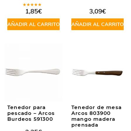
Valorado
1,85
€
3,09
€
en
5.00
de
5
AÑADIR AL CARRITO
AÑADIR AL CARRITO
Tenedor para
Tenedor de mesa
pescado – Arcos
Arcos 803900
Burdeos 591300
mango madera
prensada