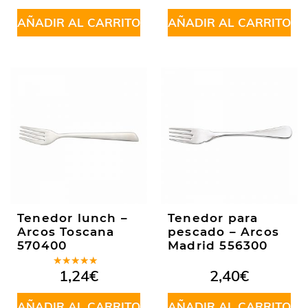
AÑADIR AL CARRITO
AÑADIR AL CARRITO
Tenedor lunch –
Tenedor para
Arcos Toscana
pescado – Arcos
570400
Madrid 556300
Valorado
1,24
€
2,40
€
en
5.00
de
5
AÑADIR AL CARRITO
AÑADIR AL CARRITO