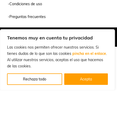
-Condiciones de uso
-Preguntas frecuentes
Quiénes Somos
Condiciones de Venta y Uso
Política de Privacidad
Tenemos muy en cuenta tu privacidad
© 2026 Cuchillalia.com
Las cookies nos permiten ofrecer nuestros servicios. Si
tienes dudas de lo que son las cookies
pincha en el enlace
.
Al utilizar nuestros servicios, aceptas el uso que hacemos
de las cookies.
Rechaza todo
Acepta
Español
English
(
Inglés
)
Português
(
Portugués, Portugal
)
Français
(
Francés
)
Deutsch
(
Alemán
)