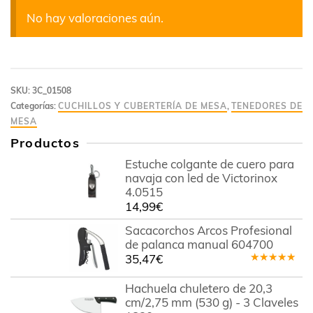
No hay valoraciones aún.
SKU:
3C_01508
Categorías:
CUCHILLOS Y CUBERTERÍA DE MESA
,
TENEDORES DE
MESA
Productos
Estuche colgante de cuero para
navaja con led de Victorinox
4.0515
14,99
€
Sacacorchos Arcos Profesional
de palanca manual 604700
35,47
€
Valorado
en
5.00
de
Hachuela chuletero de 20,3
5
cm/2,75 mm (530 g) - 3 Claveles