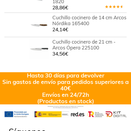
1820
28,86
€
Valorado
en
4.00
Cuchillo cocinero de 14 cm Arcos
de 5
Nórdika 165400
24,14
€
Cuchillo cocinero de 21 cm -
Arcos Ópera 225100
34,56
€
Hasta 30 días para devolver
Sin gastos de envío para pedidos superiores a
40€
Envíos en 24/72h
(Productos en stock)