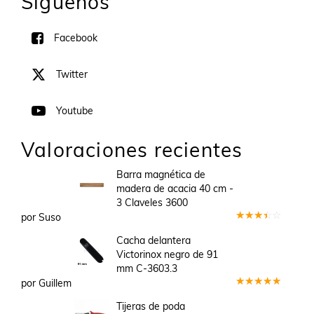
Síguenos
Facebook
Twitter
Youtube
Valoraciones recientes
Barra magnética de
madera de acacia 40 cm -
3 Claveles 3600
por Suso
Valorado
en
3
Cacha delantera
de 5
Victorinox negro de 91
mm C-3603.3
por Guillem
Valorado
en
5
de 5
Tijeras de poda