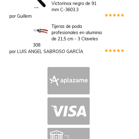
de 5
Victorinox negro de 91
mm C-3603.3
por Guillem
Valorado
en
5
de 5
Tijeras de poda
profesionales en aluminio
de 21,5 cm - 3 Claveles
308
por LUIS ANGEL SABROSO GARCÍA
Valorado
en
5
de 5