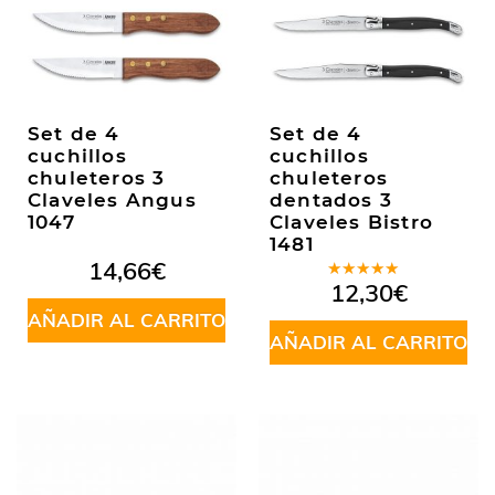
Set de 4
Set de 4
cuchillos
cuchillos
chuleteros 3
chuleteros
Claveles Angus
dentados 3
1047
Claveles Bistro
1481
14,66
€
Valorado
12,30
€
en
5.00
de
AÑADIR AL CARRITO
5
AÑADIR AL CARRITO