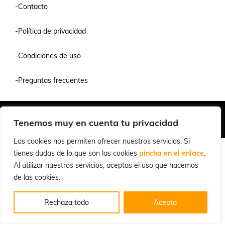
-Contacto
-Política de privacidad
-Condiciones de uso
-Preguntas frecuentes
Quiénes Somos
Condiciones de Venta y Uso
Política de Privacidad
Tenemos muy en cuenta tu privacidad
© 2026 Cuchillalia.com
Las cookies nos permiten ofrecer nuestros servicios. Si
tienes dudas de lo que son las cookies
pincha en el enlace
.
Al utilizar nuestros servicios, aceptas el uso que hacemos
de las cookies.
Rechaza todo
Acepta