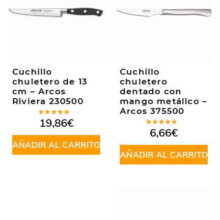
Cuchillo
Cuchillo
chuletero de 13
chuletero
cm – Arcos
dentado con
Riviera 230500
mango metálico –
Arcos 375500
Valorado
19,86
€
en
5.00
de
Valorado
6,66
€
5
en
5.00
de
AÑADIR AL CARRITO
5
AÑADIR AL CARRITO