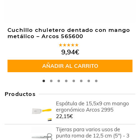
Cuchillo chuletero dentado con mango
metálico – Arcos 565600
Valorado
9,94
€
en
5.00
de
5
AÑADIR AL CARRITO
Productos
Espátula de 15,5x9 cm mango
ergonómico Arcos 2995
22,15
€
Tijeras para varios usos de
punta roma de 12,5 cm (5") - 3