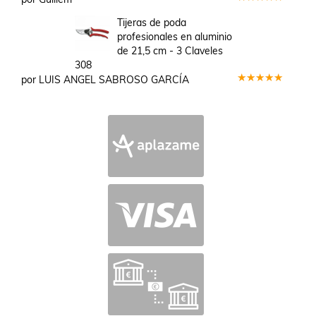
Valorado
en
5
de 5
Tijeras de poda
profesionales en aluminio
de 21,5 cm - 3 Claveles
308
por LUIS ANGEL SABROSO GARCÍA
Valorado
en
5
de 5