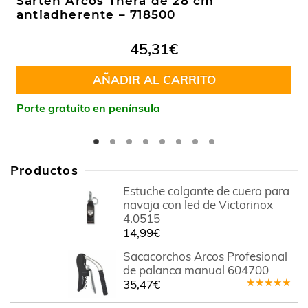
Sartén Arcos Thera de 28 cm
antiadherente – 718500
45,31
€
AÑADIR AL CARRITO
Porte gratuito en península
Productos
Estuche colgante de cuero para
navaja con led de Victorinox
4.0515
14,99
€
Sacacorchos Arcos Profesional
de palanca manual 604700
35,47
€
Valorado
en
5.00
de