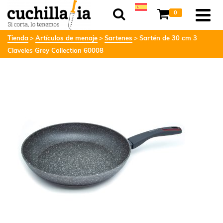
0
Tienda
Artículos de menaje
Sartenes
Sartén de 30 cm 3
Claveles Grey Collection 60008