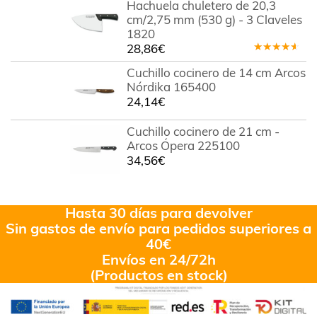
Hachuela chuletero de 20,3
5
cm/2,75 mm (530 g) - 3 Claveles
1820
28,86
€
Valorado
en
4.00
Cuchillo cocinero de 14 cm Arcos
de 5
Nórdika 165400
24,14
€
Cuchillo cocinero de 21 cm -
Arcos Ópera 225100
34,56
€
Hasta 30 días para devolver
Sin gastos de envío para pedidos superiores a
40€
Envíos en 24/72h
(Productos en stock)