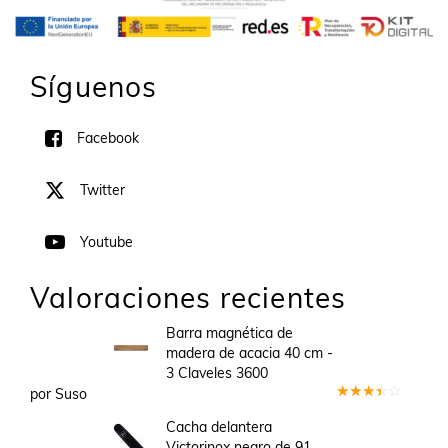
Síguenos
Facebook
Twitter
Youtube
Valoraciones recientes
Barra magnética de
madera de acacia 40 cm -
3 Claveles 3600
por Suso
Valorado
en
3
Cacha delantera
de 5
Victorinox negro de 91