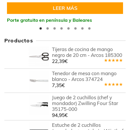
5
LEER MÁS
Porte gratuito en península y Baleares
Productos
Tijeras de cocina de mango
negro de 20 cm - Arcos 185300
22,39
€
Valorado
en
5.00
de
Tenedor de mesa con mango
5
blanco - Arcos 374724
7,35
€
Valorado
en
5.00
de
Juego de 2 cuchillos (chef y
5
mondador) Zwilling Four Star
35175-000
94,95
€
Estuche de 2 cuchillos