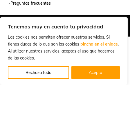
-Preguntas frecuentes
Quiénes Somos
Condiciones de Venta y Uso
Política de Privacidad
Tenemos muy en cuenta tu privacidad
© 2026 Cuchillalia.com
Las cookies nos permiten ofrecer nuestros servicios. Si
tienes dudas de lo que son las cookies
pincha en el enlace
.
Al utilizar nuestros servicios, aceptas el uso que hacemos
de las cookies.
Rechaza todo
Acepta
Español
English
(
Inglés
)
Português
(
Portugués, Portugal
)
Français
(
Francés
)
Deutsch
(
Alemán
)
Italiano
Русский
(
Ruso
)