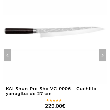
KAI Shun Pro Sho VG-0006 – Cuchillo
yanagiba de 27 cm
Valorado
229,00
€
en
4.91
de