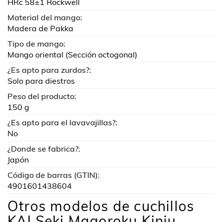
HRc 58±1 Rockwell
Material del mango:
Madera de Pakka
Tipo de mango:
Mango oriental (Sección octogonal)
¿Es apto para zurdos?:
Solo para diestros
Peso del producto:
150 g
¿Es apto para el lavavajillas?:
No
¿Donde se fabrica?:
Japón
Código de barras (GTIN):
4901601438604
Otros modelos de cuchillos
KAI Seki Magoroku Kinju