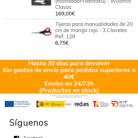
(mondador+santoku) - Wüsthof
Classic
169,00
€
Tijeras para manualidades de 20
cm de mango rojo - 3 Claveles
Ref. 128
6,75
€
Hasta 30 días para devolver
Sin gastos de envío para pedidos superiores a
40€
Envíos en 24/72h
(Productos en stock)
Síguenos