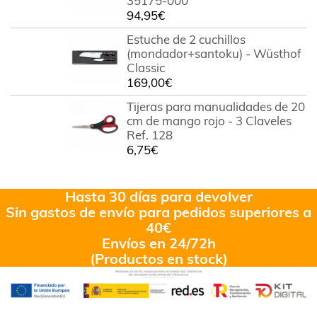
35175-000
94,95
€
Estuche de 2 cuchillos
(mondador+santoku) - Wüsthof
Classic
169,00
€
Tijeras para manualidades de 20
cm de mango rojo - 3 Claveles
Ref. 128
6,75
€
Hasta 30 días para devolver
Sin gastos de envío para pedidos superiores a
40€
Envíos en 24/72h
(Productos en stock)