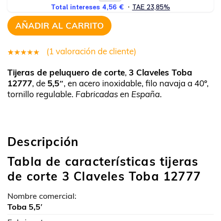
AÑADIR AL CARRITO
(
1
valoración de cliente)
1
Valorado
Tijeras de peluquero de corte
,
3 Claveles Toba
5.00
sobre
12777
, de
5,5″
, en acero inoxidable, filo navaja a 40º,
5 basado
tornillo regulable.
Fabricadas en España
.
en
puntuación
de cliente
Descripción
Tabla de características tijeras
de corte 3 Claveles Toba 12777
Nombre comercial:
Toba 5,5′