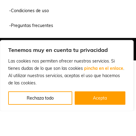
-Condiciones de uso
-Preguntas frecuentes
Quiénes Somos
Condiciones de Venta y Uso
Política de Privacidad
Tenemos muy en cuenta tu privacidad
© 2026 Cuchillalia.com
Las cookies nos permiten ofrecer nuestros servicios. Si
tienes dudas de lo que son las cookies
pincha en el enlace
.
Al utilizar nuestros servicios, aceptas el uso que hacemos
de las cookies.
Rechaza todo
Acepta
Español
English
(
Inglés
)
Português
(
Portugués, Portugal
)