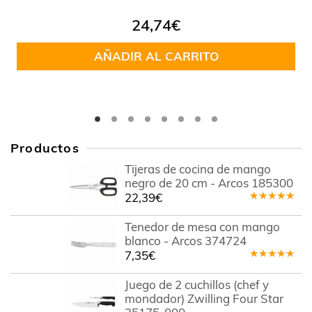
24,74
€
AÑADIR AL CARRITO
Productos
Tijeras de cocina de mango
negro de 20 cm - Arcos 185300
22,39
€
Valorado
en
5.00
de
Tenedor de mesa con mango
5
blanco - Arcos 374724
7,35
€
Valorado
en
5.00
de
Juego de 2 cuchillos (chef y
5
mondador) Zwilling Four Star