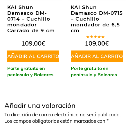
KAI Shun
KAI Shun
Damasco DM-
Damasco DM-0715
0714 – Cuchillo
– Cuchillo
mondador
mondador de 6,5
Carrado de 9 cm
cm
Valorado
109,00
€
109,00
€
en
5.00
de
5
AÑADIR AL CARRITO
AÑADIR AL CARRITO
Porte gratuito en
Porte gratuito en
península y Baleares
península y Baleares
Añadir una valoración
Tu dirección de correo electrónico no será publicada.
Los campos obligatorios están marcados con
*