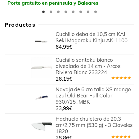
Porte gratuito en península y Baleares
Productos
Cuchillo deba de 10,5 cm KAI
Seki Magoroku Kinju AK-1100
64,95
€
Cuchillo santoku blanco
alveolado de 14 cm - Arcos
Riviera Blanc 233224
26,15
€
Valorado
en
5.00
de
Navaja de 6 cm talla XS mango
5
azul Old Bear Full Color
9307/15_MBK
33,99
€
Hachuela chuletero de 20,3
cm/2,75 mm (530 g) - 3 Claveles
1820
28,86
€