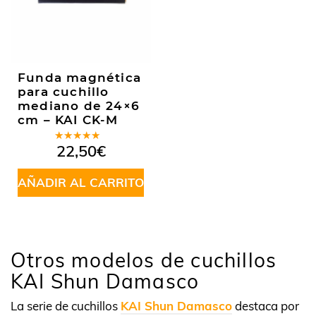
Funda magnética
para cuchillo
mediano de 24×6
cm – KAI CK-M
Valorado
22,50
€
en
4.85
de 5
AÑADIR AL CARRITO
Otros modelos de cuchillos
KAI Shun Damasco
La serie de cuchillos
KAI Shun Damasco
destaca por