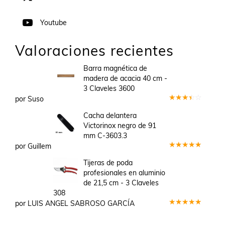
Youtube
Valoraciones recientes
Barra magnética de
madera de acacia 40 cm -
3 Claveles 3600
por Suso
Valorado
en
3
Cacha delantera
de 5
Victorinox negro de 91
mm C-3603.3
por Guillem
Valorado
en
5
de 5
Tijeras de poda
profesionales en aluminio
de 21,5 cm - 3 Claveles
308
por LUIS ANGEL SABROSO GARCÍA
Valorado
en
5
de 5