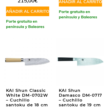
215,00
€
AÑADIR AL CARRITO
en
4.86
de 5
AÑADIR AL CARRITO
Porte gratuito en
península y Baleares
Porte gratuito en
península y Baleares
KAI Shun Classic
KAI Shun
White DM-0702W
Damasco DM-0717
– Cuchillo
– Cuchillo
santoku de 18 cm
santoku de 19 cm