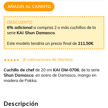
AÑADIR AL CARRITO
DESCUENTO
6% adicional
si compras 2 o más cuchillos de la
serie
KAI Shun Damasco
.
Este modelo tendría un precio final de
211,50
€
.
(
6
valoraciones de clientes)
6
Valorado
Cuchillo de chef
de 20 cm
KAI DM-0706
, de la serie
5.00
sobre
Shun Damasco
, en
acero de Damasco
, mango en
5 basado
madera de Pakka.
en
puntuaciones
de clientes
Descripción