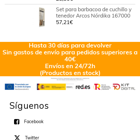
Valorado
en
4.00
Set para barbacoa de cuchillo y
de 5
tenedor Arcos Nórdika 167000
57,21
€
Hasta 30 días para devolver
Sin gastos de envío para pedidos superiores a
40€
Envíos en 24/72h
(Productos en stock)
Síguenos
Facebook
Twitter