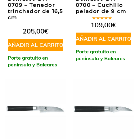
0709 – Tenedor
0700 – Cuchillo
trinchador de 16,5
pelador de 9 cm
cm
Valorado
109,00
€
en
5.00
de
205,00
€
5
AÑADIR AL CARRITO
AÑADIR AL CARRITO
Porte gratuito en
Porte gratuito en
península y Baleares
península y Baleares