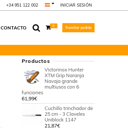
INICIAR SESIÓN
+34 951 122 002
0
CONTACTO
Tramitar pedido
Productos
Victorinox Hunter
XTM Grip Naranja
Navaja grande
multiusos con 6
funciones
61,99
€
Cuchillo trinchador de
25 cm - 3 Claveles
Uniblock 1147
21,87
€