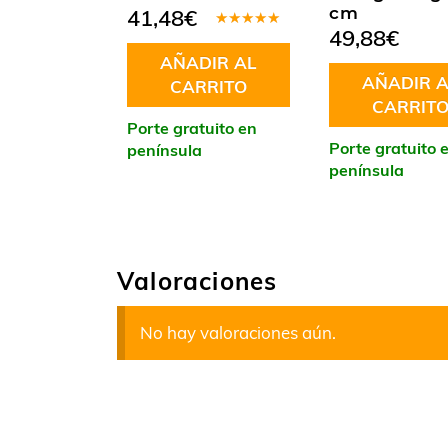
cm
41,48
€
49,88
€
Valorado
en
5.00
de
AÑADIR AL
5
AÑADIR A
CARRITO
CARRIT
Porte gratuito en
Porte gratuito 
península
península
Valoraciones
No hay valoraciones aún.