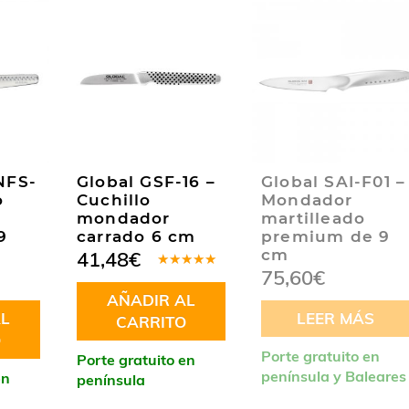
NFS-
Global GSF-16 –
Global SAI-F01 –
o
Cuchillo
Mondador
mondador
martilleado
9
carrado 6 cm
premium de 9
cm
41,48
€
75,60
€
Valorado
en
5.00
de
AÑADIR AL
5
L
LEER MÁS
CARRITO
O
Porte gratuito en
Porte gratuito en
península y Baleares
en
península