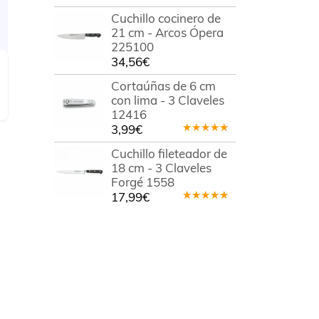
Cuchillo cocinero de
21 cm - Arcos Ópera
225100
34,56
€
Cortaúñas de 6 cm
con lima - 3 Claveles
12416
3,99
€
Valorado
en
5.00
de
Cuchillo fileteador de
5
18 cm - 3 Claveles
Forgé 1558
17,99
€
Valorado
en
5.00
de
5