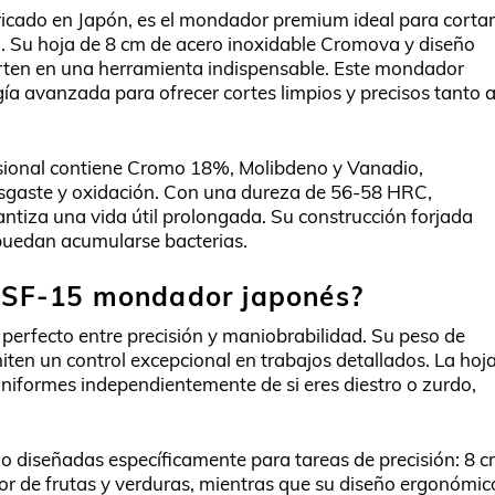
bricado en Japón, es el mondador premium ideal para cortar
ón. Su hoja de 8 cm de acero inoxidable Cromova y diseño
erten en una herramienta indispensable. Este mondador
ía avanzada para ofrecer cortes limpios y precisos tanto 
sional contiene Cromo 18%, Molibdeno y Vanadio,
esgaste y oxidación. Con una dureza de 56-58 HRC,
ntiza una vida útil prolongada. Su construcción forjada
e puedan acumularse bacterias.
 GSF-15 mondador japonés?
 perfecto entre precisión y maniobrabilidad. Su peso de
iten un control excepcional en trabajos detallados. La hoj
niformes independientemente de si eres diestro o zurdo,
 diseñadas específicamente para tareas de precisión: 8 
or de frutas y verduras, mientras que su diseño ergonómic