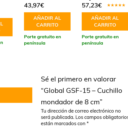
43,97
€
57,23
€
Valorado
en
4.50
AÑADIR AL
AÑADIR AL
de 5
L
CARRITO
CARRITO
O
Porte gratuito en
Porte gratuito en
en
península
península
Sé el primero en valorar
“Global GSF-15 – Cuchillo
mondador de 8 cm”
Tu dirección de correo electrónico no
será publicada.
Los campos obligatorio
están marcados con
*