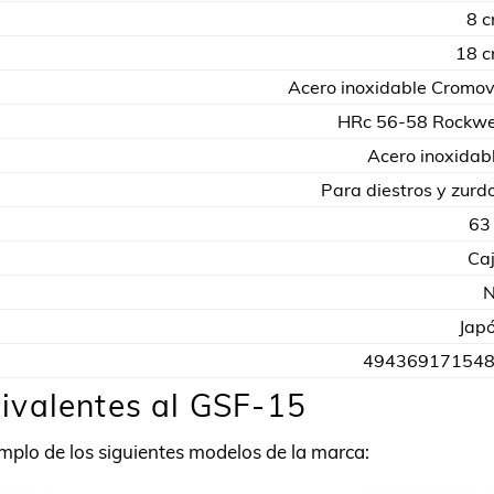
8 
18 
Acero inoxidable Cromo
HRc 56-58 Rockwe
Acero inoxidab
Para diestros y zurd
63
Ca
Jap
49436917154
ivalentes al GSF-15
plo de los siguientes modelos de la marca: