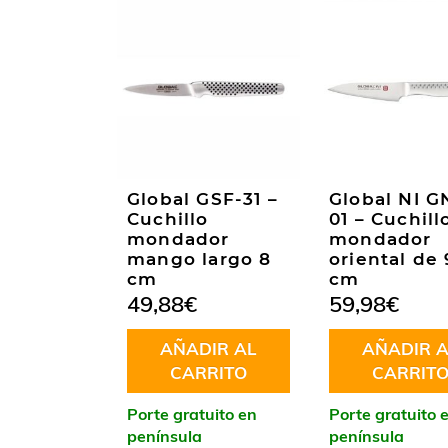
Global GSF-31 –
Global NI G
Cuchillo
01 – Cuchill
mondador
mondador
mango largo 8
oriental de 
cm
cm
49,88
€
59,98
€
AÑADIR AL
AÑADIR A
CARRITO
CARRIT
Porte gratuito en
Porte gratuito 
península
península