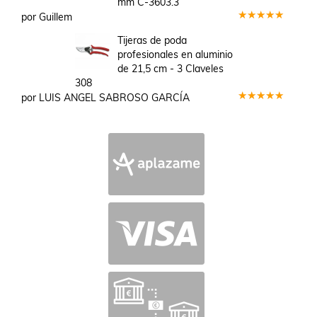
mm C-3603.3
por Guillem
Valorado
en
5
de 5
Tijeras de poda
profesionales en aluminio
de 21,5 cm - 3 Claveles
308
por LUIS ANGEL SABROSO GARCÍA
Valorado
en
5
de 5