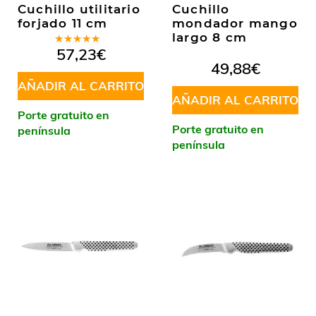
Cuchillo utilitario
Cuchillo
forjado 11 cm
mondador mango
largo 8 cm
Valorado
57,23
€
en
4.50
49,88
€
de 5
AÑADIR AL CARRITO
AÑADIR AL CARRITO
Porte gratuito en
Porte gratuito en
península
península