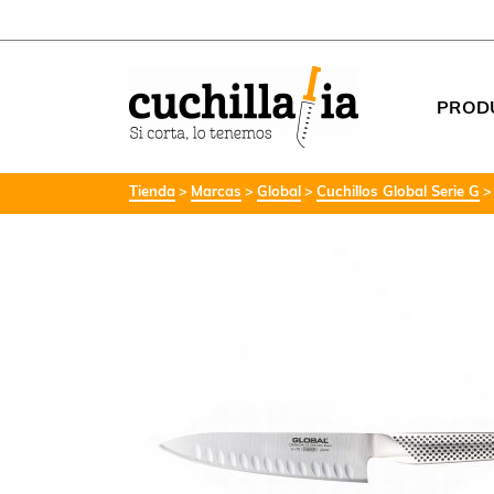
PROD
Tienda
Marcas
Global
Cuchillos Global Serie G