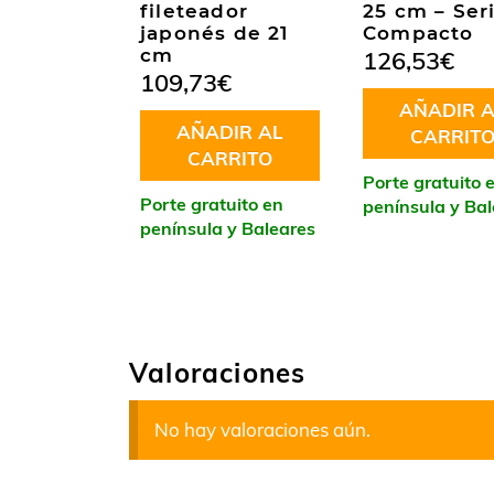
fileteador
25 cm – Ser
japonés de 21
Compacto
cm
126,53
€
109,73
€
AÑADIR A
AÑADIR AL
CARRIT
CARRITO
Porte gratuito 
Porte gratuito en
península y Ba
península y Baleares
Valoraciones
No hay valoraciones aún.