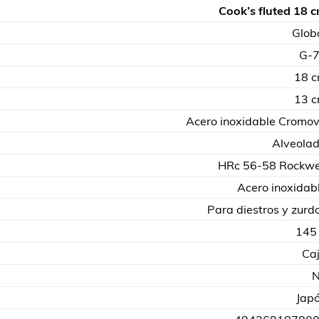
Cook’s fluted 18 
Glob
G-
18 
13 
Acero inoxidable Cromo
Alveola
HRc 56-58 Rockwe
Acero inoxidab
Para diestros y zurd
145
Ca
Jap