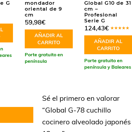
ie G
mondador
Global G10 de 31
oriental de 9
cm –
cm
Profesional
Serie G
59,98
€
124,43
€
L
Valorado
AÑADIR AL
O
en
5.00
de
AÑADIR AL
5
CARRITO
CARRITO
en
Porte gratuito en
leares
Porte gratuito en
península
península y Baleares
Sé el primero en valorar
“Global G-78 cuchillo
cocinero alveolado japonés