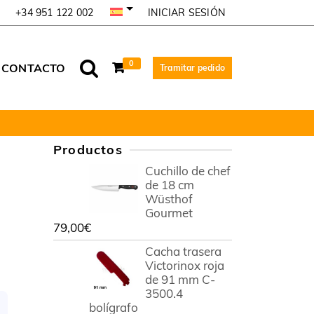
INICIAR SESIÓN
+34 951 122 002
0
CONTACTO
Tramitar pedido
Productos
Cuchillo de chef
de 18 cm
Wüsthof
Gourmet
79,00
€
Cacha trasera
Victorinox roja
de 91 mm C-
3500.4
bolígrafo