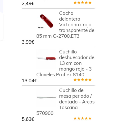
2,49
€
Valorado
en
5.00
de
Cacha
5
delantera
Victorinox roja
transparente de
85 mm C-2700.ET3
3,99
€
Cuchillo
deshuesador de
13 cm con
mango rojo - 3
Claveles Proflex 8140
13,04
€
Valorado
en
5.00
de
Cuchillo de
5
mesa perlado /
dentado - Arcos
Toscana
570900
5,63
€
Valorado
en
5.00
de