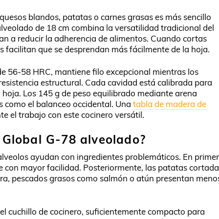
quesos blandos, patatas o carnes grasas es más sencillo
 alveolado de 18 cm combina la versatilidad tradicional del
an a reducir la adherencia de alimentos. Cuando cortas
s facilitan que se desprendan más fácilmente de la hoja.
e 56-58 HRC, mantiene filo excepcional mientras los
resistencia estructural. Cada cavidad está calibrada para
 la hoja. Los 145 g de peso equilibrado mediante arena
és como el balanceo occidental. Una
tabla de madera de
el trabajo con este cocinero versátil.
o Global G-78 alveolado?
alveolos ayudan con ingredientes problemáticos. En primer
se con mayor facilidad. Posteriormente, las patatas cortad
nera, pescados grasos como salmón o atún presentan meno
del cuchillo de cocinero, suficientemente compacto para