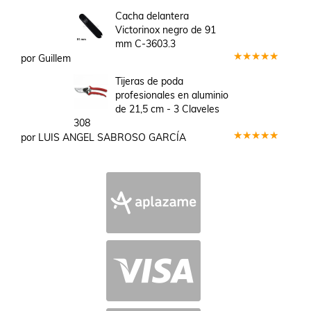
Valorado
en
3
Cacha delantera
de 5
Victorinox negro de 91
mm C-3603.3
por Guillem
Valorado
en
5
de 5
Tijeras de poda
profesionales en aluminio
de 21,5 cm - 3 Claveles
308
por LUIS ANGEL SABROSO GARCÍA
Valorado
en
5
de 5