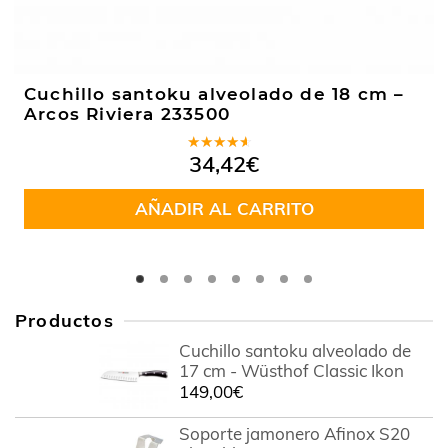
Cuchillo santoku alveolado de 18 cm –
Arcos Riviera 233500
Valorado
34,42
€
en
4.00
de 5
AÑADIR AL CARRITO
Productos
Cuchillo santoku alveolado de
17 cm - Wüsthof Classic Ikon
149,00
€
Soporte jamonero Afinox S20