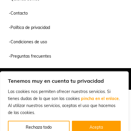
-Contacto
-Política de privacidad
-Condiciones de uso
-Preguntas frecuentes
Quiénes Somos
Condiciones de Venta y Uso
Política de Privacidad
Tenemos muy en cuenta tu privacidad
© 2026 Cuchillalia.com
Las cookies nos permiten ofrecer nuestros servicios. Si
tienes dudas de lo que son las cookies
pincha en el enlace
.
Al utilizar nuestros servicios, aceptas el uso que hacemos
de las cookies.
Rechaza todo
Acepta