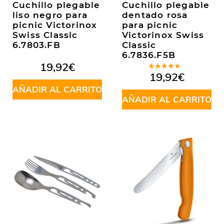
Cuchillo plegable
Cuchillo plegable
liso negro para
dentado rosa
picnic Victorinox
para picnic
Swiss Classic
Victorinox Swiss
6.7803.FB
Classic
6.7836.F5B
19,92
€
Valorado
19,92
€
en
5.00
de
AÑADIR AL CARRITO
5
AÑADIR AL CARRITO