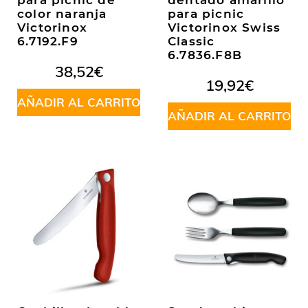
para picnic de
dentado amarillo
color naranja
para picnic
Victorinox
Victorinox Swiss
6.7192.F9
Classic
6.7836.F8B
38,52
€
19,92
€
AÑADIR AL CARRITO
AÑADIR AL CARRITO