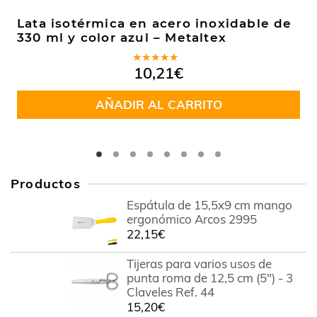
Lata isotérmica en acero inoxidable de
330 ml y color azul – Metaltex
Valorado
10,21
€
en
5.00
de
5
AÑADIR AL CARRITO
Productos
Espátula de 15,5x9 cm mango
ergonómico Arcos 2995
22,15
€
Tijeras para varios usos de
punta roma de 12,5 cm (5") - 3
Claveles Ref. 44
15,20
€