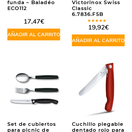
funda – Baladéo
Victorinox Swiss
ECO112
Classic
6.7836.F5B
17,47
€
Valorado
19,92
€
en
5.00
de
AÑADIR AL CARRITO
5
AÑADIR AL CARRITO
Set de cubiertos
Cuchillo plegable
para picnic de
dentado rojo para