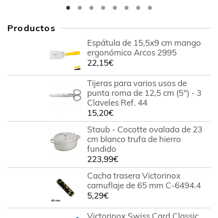
Productos
Espátula de 15,5x9 cm mango
ergonómico Arcos 2995
22,15
€
Tijeras para varios usos de
punta roma de 12,5 cm (5") - 3
Claveles Ref. 44
15,20
€
Staub - Cocotte ovalada de 23
cm blanco trufa de hierro
fundido
223,99
€
Cacha trasera Victorinox
camuflaje de 65 mm C-6494.4
5,29
€
Victorinox Swiss Card Classic