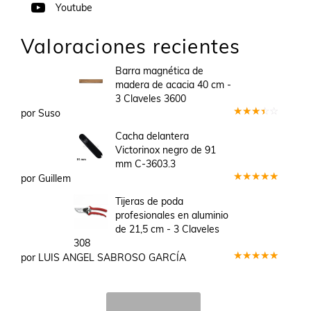
Youtube
Valoraciones recientes
Barra magnética de
madera de acacia 40 cm -
3 Claveles 3600
por Suso
Valorado
en
3
Cacha delantera
de 5
Victorinox negro de 91
mm C-3603.3
por Guillem
Valorado
en
5
de 5
Tijeras de poda
profesionales en aluminio
de 21,5 cm - 3 Claveles
308
por LUIS ANGEL SABROSO GARCÍA
Valorado
en
5
de 5