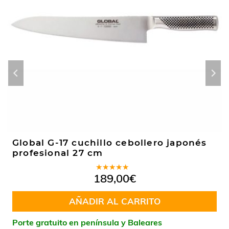
Global G-17 cuchillo cebollero japonés
profesional 27 cm
Valorado
189,00
€
en
5.00
de
5
AÑADIR AL CARRITO
Porte gratuito en península y Baleares