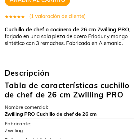
(
1
valoración de cliente)
1
Valorado
Cuchillo de chef o cocinero de 26 cm Zwilling PRO
,
5.00
sobre
forjado en una sola pieza de acero Friodur y mango
5 basado
sintético con 3 remaches. Fabricado en Alemania.
en
puntuación
de cliente
Descripción
Tabla de características cuchillo
de chef de 26 cm Zwilling PRO
Nombre comercial:
Zwilling PRO Cuchillo de chef de 26 cm
Fabricante:
Zwilling