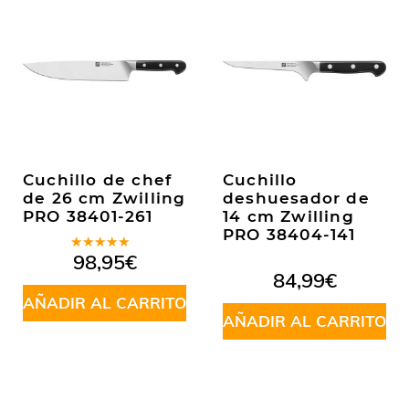
Cuchillo de chef
Cuchillo
de 26 cm Zwilling
deshuesador de
PRO 38401-261
14 cm Zwilling
PRO 38404-141
Valorado
98,95
€
en
5.00
de
84,99
€
5
AÑADIR AL CARRITO
AÑADIR AL CARRITO