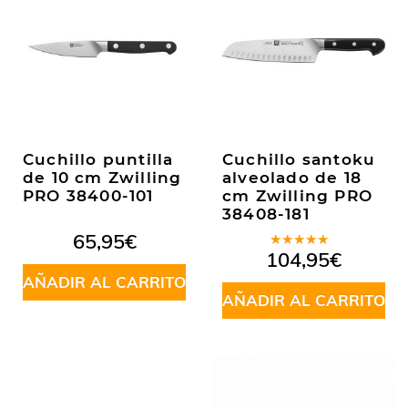
Cuchillo puntilla
Cuchillo santoku
de 10 cm Zwilling
alveolado de 18
PRO 38400-101
cm Zwilling PRO
38408-181
65,95
€
Valorado
104,95
€
en
5.00
de
AÑADIR AL CARRITO
5
AÑADIR AL CARRITO