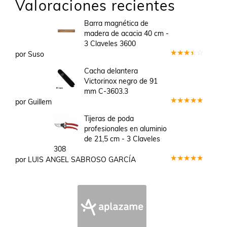
Valoraciones recientes
Barra magnética de
madera de acacia 40 cm -
3 Claveles 3600
por Suso
Valorado
en
3
Cacha delantera
de 5
Victorinox negro de 91
mm C-3603.3
por Guillem
Valorado
en
5
de 5
Tijeras de poda
profesionales en aluminio
de 21,5 cm - 3 Claveles
308
por LUIS ANGEL SABROSO GARCÍA
Valorado
en
5
de 5