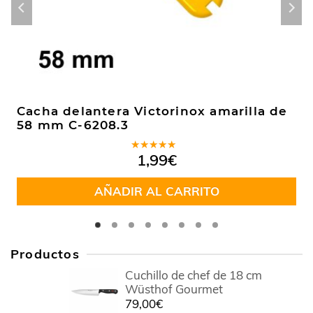
Cacha delantera Victorinox amarilla de
58 mm C-6208.3
Valorado
1,99
€
en
5.00
de
5
AÑADIR AL CARRITO
Productos
Cuchillo de chef de 18 cm
Wüsthof Gourmet
79,00
€