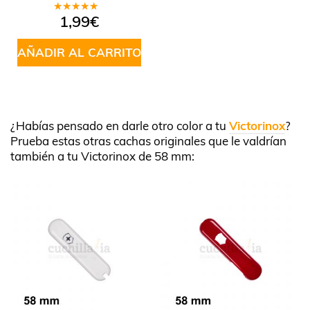
Valorado
1,99
€
en
5.00
de
5
AÑADIR AL CARRITO
¿Habías pensado en darle otro color a tu
Victorinox
?
Prueba estas otras cachas originales que le valdrían
también a tu Victorinox de 58 mm: