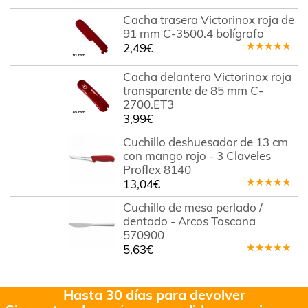
Cacha trasera Victorinox roja de
91 mm C-3500.4 bolígrafo
2,49
€
Valorado
en
5.00
de
Cacha delantera Victorinox roja
5
transparente de 85 mm C-
2700.ET3
3,99
€
Cuchillo deshuesador de 13 cm
con mango rojo - 3 Claveles
Proflex 8140
13,04
€
Valorado
en
5.00
de
Cuchillo de mesa perlado /
5
dentado - Arcos Toscana
570900
5,63
€
Valorado
en
5.00
de
5
Hasta 30 días para devolver