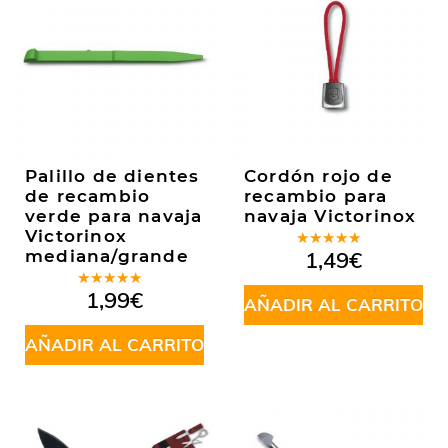
Palillo de dientes
Cordón rojo de
de recambio
recambio para
verde para navaja
navaja Victorinox
Victorinox
Valorado
mediana/grande
1,49
€
en
5.00
de
5
Valorado
1,99
€
AÑADIR AL CARRITO
en
5.00
de
5
AÑADIR AL CARRITO