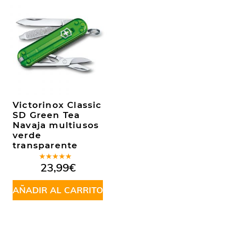
Victorinox Classic
SD Green Tea
Navaja multiusos
verde
transparente
Valorado
23,99
€
en
5.00
de
5
AÑADIR AL CARRITO