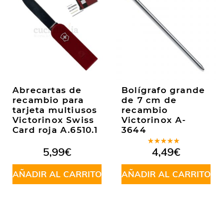
Abrecartas de
Bolígrafo grande
recambio para
de 7 cm de
tarjeta multiusos
recambio
Victorinox Swiss
Victorinox A-
Card roja A.6510.1
3644
Valorado
5,99
€
4,49
€
en
5.00
de
5
AÑADIR AL CARRITO
AÑADIR AL CARRITO