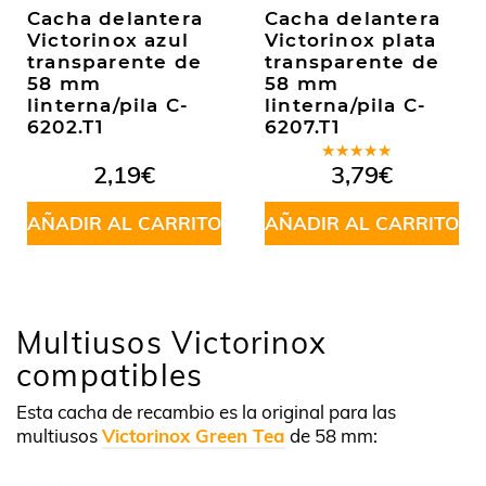
Cacha delantera
Cacha delantera
Victorinox azul
Victorinox plata
transparente de
transparente de
58 mm
58 mm
linterna/pila C-
linterna/pila C-
6202.T1
6207.T1
Valorado
2,19
€
3,79
€
en
5.00
de
5
AÑADIR AL CARRITO
AÑADIR AL CARRITO
Multiusos Victorinox
compatibles
Esta cacha de recambio es la original para las
multiusos
Victorinox Green Tea
de 58 mm: