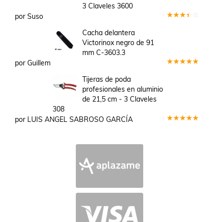
3 Claveles 3600
por Suso
Valorado
en
3
Cacha delantera
de 5
Victorinox negro de 91
mm C-3603.3
por Guillem
Valorado
en
5
de 5
Tijeras de poda
profesionales en aluminio
de 21,5 cm - 3 Claveles
308
por LUIS ANGEL SABROSO GARCÍA
Valorado
en
5
de 5