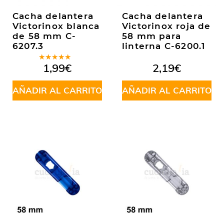
Cacha delantera
Cacha delantera
Victorinox blanca
Victorinox roja de
de 58 mm C-
58 mm para
6207.3
linterna C-6200.1
Valorado
1,99
€
2,19
€
en
5.00
de
5
AÑADIR AL CARRITO
AÑADIR AL CARRITO