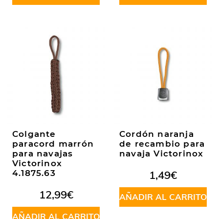
Colgante
Cordón naranja
paracord marrón
de recambio para
para navajas
navaja Victorinox
Victorinox
4.1875.63
1,49
€
12,99
€
AÑADIR AL CARRITO
AÑADIR AL CARRITO