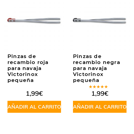
Pinzas de
Pinzas de
recambio roja
recambio negra
para navaja
para navaja
Victorinox
Victorinox
pequeña
pequeña
Valorado
1,99
€
1,99
€
en
5.00
de
5
AÑADIR AL CARRITO
AÑADIR AL CARRITO