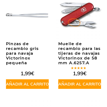
Pinzas de
Muelle de
recambio gris
recambio para las
para navaja
tijeras de navajas
Victorinox
Victorinox de 58
pequeña
mm A.6257.A
Valorado
1,99
€
1,99
€
en
5.00
de
5
AÑADIR AL CARRITO
AÑADIR AL CARRITO