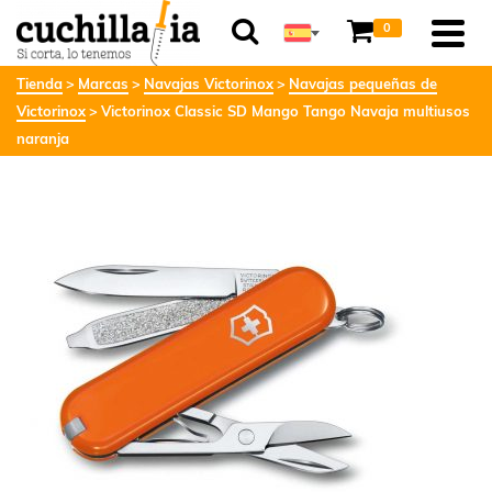
0
Tienda
Marcas
Navajas Victorinox
Navajas pequeñas de
Victorinox
Victorinox Classic SD Mango Tango Navaja multiusos
naranja