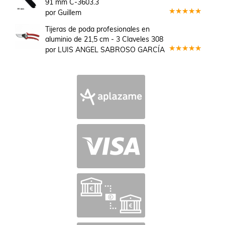
91 mm C-3603.3
por Guillem
Valorado
en
5
de 5
Tijeras de poda profesionales en
aluminio de 21,5 cm - 3 Claveles 308
por LUIS ANGEL SABROSO GARCÍA
Valorado
en
5
de 5