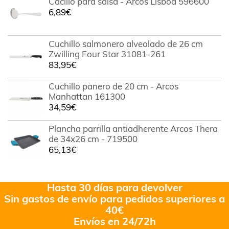
Cacillo para salsa - Arcos Lisboa 596600
5
6,89
€
Cuchillo salmonero alveolado de 26 cm
Zwilling Four Star 31081-261
83,95
€
Cuchillo panero de 20 cm - Arcos
Manhattan 161300
34,59
€
Plancha parrilla antiadherente Arcos Thera
de 34x26 cm - 719500
65,13
€
Hasta 30 días para devolver
Sin gastos de envío para pedidos superiores a
40€
Envíos en 24/72h