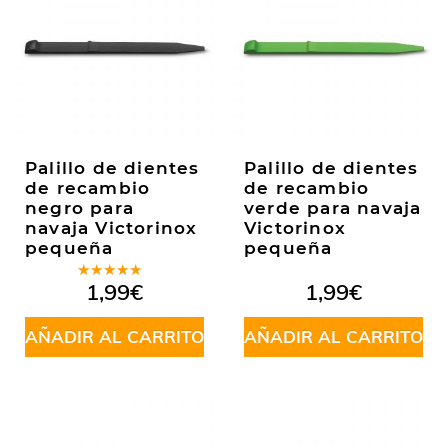
Palillo de dientes
Palillo de dientes
de recambio
de recambio
negro para
verde para navaja
navaja Victorinox
Victorinox
pequeña
pequeña
Valorado
1,99
€
1,99
€
en
5.00
de
5
AÑADIR AL CARRITO
AÑADIR AL CARRITO