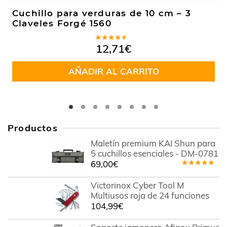
Cuchillo para verduras de 10 cm – 3
Claveles Forgé 1560
Valorado
12,71
€
en
4.00
de 5
AÑADIR AL CARRITO
Productos
Maletín premium KAI Shun para
5 cuchillos esenciales - DM-0781
69,00
€
Valorado
en
5.00
de
Victorinox Cyber Tool M
5
Multiusos roja de 24 funciones
104,99
€