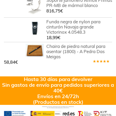
Soporte jamonero Afinox Primus
PR-MB de mármol blanco
816,75
€
Funda negra de nylon para
cinturón Navaja grande
Victorinox 4.0548.3
18,99
€
Chaira de piedra natural para
asentar (1800) - A Pedra Das
Meigas
58,84
€
Valorado
en
5.00
de
5
Hasta 30 días para devolver
Sin gastos de envío para pedidos superiores a
40€
Envíos en 24/72h
(Productos en stock)