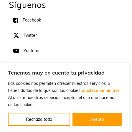
Síguenos
Facebook
Twitter
Youtube
Valoraciones recientes
Tenemos muy en cuenta tu privacidad
Barra magnética de
Las cookies nos permiten ofrecer nuestros servicios. Si
madera de acacia 40 cm -
3 Claveles 3600
tienes dudas de lo que son las cookies
pincha en el enlace
.
por Suso
Al utilizar nuestros servicios, aceptas el uso que hacemos
Valorado
en
3
de las cookies.
Cacha delantera
de 5
Victorinox negro de 91
mm C-3603.3
Rechaza todo
Acepta
por Guillem
Valorado
en
5
de 5