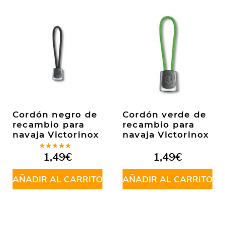
Cordón negro de
Cordón verde de
recambio para
recambio para
navaja Victorinox
navaja Victorinox
Valorado
1,49
€
1,49
€
en
5.00
de
5
AÑADIR AL CARRITO
AÑADIR AL CARRITO