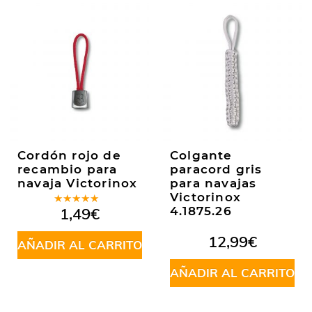
Cordón rojo de
Colgante
recambio para
paracord gris
navaja Victorinox
para navajas
Victorinox
Valorado
1,49
€
4.1875.26
en
5.00
de
5
12,99
€
AÑADIR AL CARRITO
AÑADIR AL CARRITO