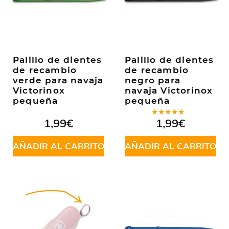
Palillo de dientes
Palillo de dientes
de recambio
de recambio
verde para navaja
negro para
Victorinox
navaja Victorinox
pequeña
pequeña
Valorado
1,99
€
1,99
€
en
5.00
de
5
AÑADIR AL CARRITO
AÑADIR AL CARRITO