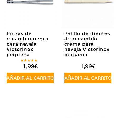
Pinzas de
Palillo de dientes
recambio negra
de recambio
para navaja
crema para
Victorinox
navaja Victorinox
pequeña
pequeña
Valorado
1,99
€
1,99
€
en
5.00
de
5
AÑADIR AL CARRITO
AÑADIR AL CARRITO