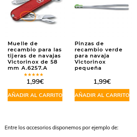
Muelle de
Pinzas de
recambio para las
recambio verde
tijeras de navajas
para navaja
Victorinox de 58
Victorinox
mm A.6257.A
pequeña
Valorado
1,99
€
1,99
€
en
5.00
de
5
AÑADIR AL CARRITO
AÑADIR AL CARRITO
Entre los accesorios disponemos por ejemplo de: