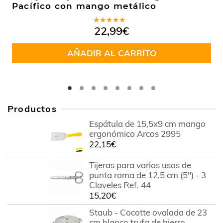
Pacífico con mango metálico
Valorado
22,99
€
en
5.00
de
5
AÑADIR AL CARRITO
Productos
Espátula de 15,5x9 cm mango
ergonómico Arcos 2995
22,15
€
Tijeras para varios usos de
punta roma de 12,5 cm (5") - 3
Claveles Ref. 44
15,20
€
Staub - Cocotte ovalada de 23
cm blanco trufa de hierro