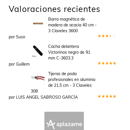
Valoraciones recientes
Barra magnética de
madera de acacia 40 cm -
3 Claveles 3600
por Suso
Valorado
en
3
Cacha delantera
de 5
Victorinox negro de 91
mm C-3603.3
por Guillem
Valorado
en
5
de 5
Tijeras de poda
profesionales en aluminio
de 21,5 cm - 3 Claveles
308
por LUIS ANGEL SABROSO GARCÍA
Valorado
en
5
de 5