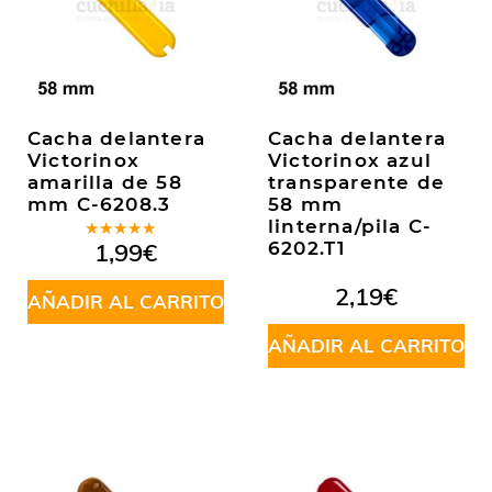
Cacha delantera
Cacha delantera
Victorinox
Victorinox azul
amarilla de 58
transparente de
mm C-6208.3
58 mm
linterna/pila C-
Valorado
1,99
€
6202.T1
en
5.00
de
5
2,19
€
AÑADIR AL CARRITO
AÑADIR AL CARRITO