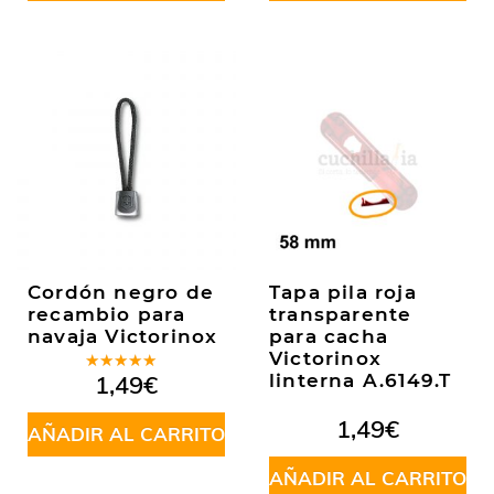
Cordón negro de
Tapa pila roja
recambio para
transparente
navaja Victorinox
para cacha
Victorinox
Valorado
1,49
€
linterna A.6149.T
en
5.00
de
5
1,49
€
AÑADIR AL CARRITO
AÑADIR AL CARRITO