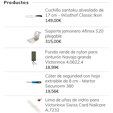
Productos
Cuchillo santoku alveolado de
17 cm - Wüsthof Classic Ikon
149,00
€
Soporte jamonero Afinox S20
plegable
315,00
€
Funda verde de nylon para
cinturón Navaja grande
Victorinox 4.0822.4
18,99
€
Cúter de seguridad con hoja
extraible de 8 cm - Martor
Secunorm 380
19,56
€
Lima de uñas de vidrio para
Victorinox Swiss Card Nailcare
A.7232