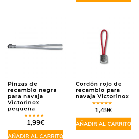
Pinzas de
Cordón rojo de
recambio negra
recambio para
para navaja
navaja Victorinox
Victorinox
Valorado
pequeña
1,49
€
en
5.00
de
5
Valorado
1,99
€
AÑADIR AL CARRITO
en
5.00
de
5
AÑADIR AL CARRITO