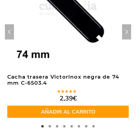
Cacha trasera Victorinox negra de 74
mm C-6503.4
Valorado
2,39
€
en
5.00
de
5
AÑADIR AL CARRITO