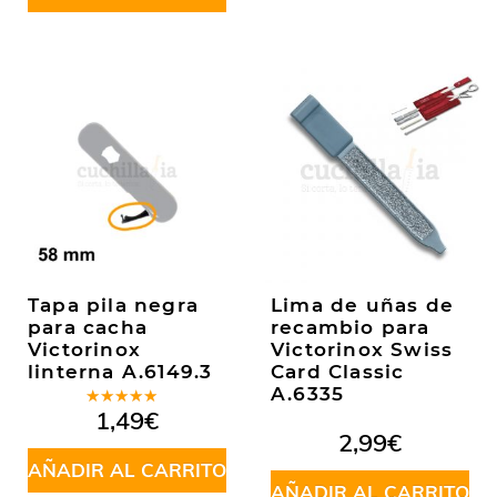
Tapa pila negra
Lima de uñas de
para cacha
recambio para
Victorinox
Victorinox Swiss
linterna A.6149.3
Card Classic
A.6335
Valorado
1,49
€
en
5.00
de
2,99
€
5
AÑADIR AL CARRITO
AÑADIR AL CARRITO