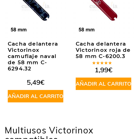
Cacha delantera
Cacha delantera
Victorinox
Victorinox roja de
camuflaje naval
58 mm C-6200.3
de 58 mm C-
Valorado
6294.32
1,99
€
en
5.00
de
5
5,49
€
AÑADIR AL CARRITO
AÑADIR AL CARRITO
Multiusos Victorinox