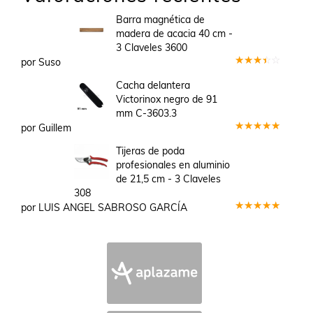
Barra magnética de
madera de acacia 40 cm -
3 Claveles 3600
por Suso
Valorado
en
3
Cacha delantera
de 5
Victorinox negro de 91
mm C-3603.3
por Guillem
Valorado
en
5
de 5
Tijeras de poda
profesionales en aluminio
de 21,5 cm - 3 Claveles
308
por LUIS ANGEL SABROSO GARCÍA
Valorado
en
5
de 5