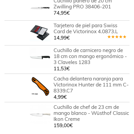
Cuchillo panero de 20 cm
Zwilling PRO 38406-201
74,95
€
Tarjetero de piel para Swiss
Card de Victorinox 4.0873.L
14,99
€
Valorado
en
5.00
de
Cuchillo de carnicero negro de
5
18 cm con mango ergonómico -
3 Claveles 1283
11,53
€
Cacha delantera naranja para
Victorinox Hunter de 111 mm C-
8339.C7
4,99
€
Cuchillo de chef de 23 cm de
mango blanco - Wüsthof Classic
Ikon Creme
159,00
€