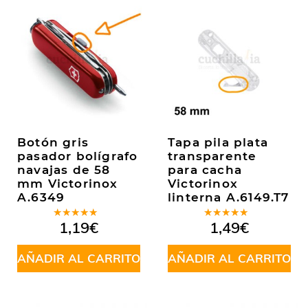
Botón gris
Tapa pila plata
pasador bolígrafo
transparente
navajas de 58
para cacha
mm Victorinox
Victorinox
A.6349
linterna A.6149.T7
Valorado
Valorado
1,19
€
1,49
€
en
5.00
de
en
5.00
de
5
5
AÑADIR AL CARRITO
AÑADIR AL CARRITO