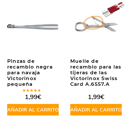
Pinzas de
Muelle de
recambio negra
recambio para las
para navaja
tijeras de las
Victorinox
Victorinox Swiss
pequeña
Card A.6557.A
Valorado
1,99
€
1,99
€
en
5.00
de
5
AÑADIR AL CARRITO
AÑADIR AL CARRITO