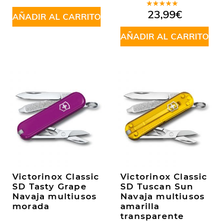
Valorado
23,99
€
AÑADIR AL CARRITO
en
5.00
de
5
AÑADIR AL CARRITO
Victorinox Classic
Victorinox Classic
SD Tasty Grape
SD Tuscan Sun
Navaja multiusos
Navaja multiusos
morada
amarilla
transparente