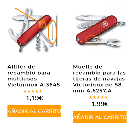
Alfiler de
Muelle de
recambio para
recambio para las
multiusos
tijeras de navajas
Victorinox A.3645
Victorinox de 58
mm A.6257.A
Valorado
1,19
€
en
5.00
de
Valorado
1,99
€
5
en
5.00
de
AÑADIR AL CARRITO
5
AÑADIR AL CARRITO