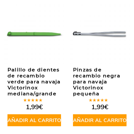
Palillo de dientes
Pinzas de
de recambio
recambio negra
verde para navaja
para navaja
Victorinox
Victorinox
mediana/grande
pequeña
Valorado
Valorado
1,99
€
1,99
€
en
5.00
de
en
5.00
de
5
5
AÑADIR AL CARRITO
AÑADIR AL CARRITO