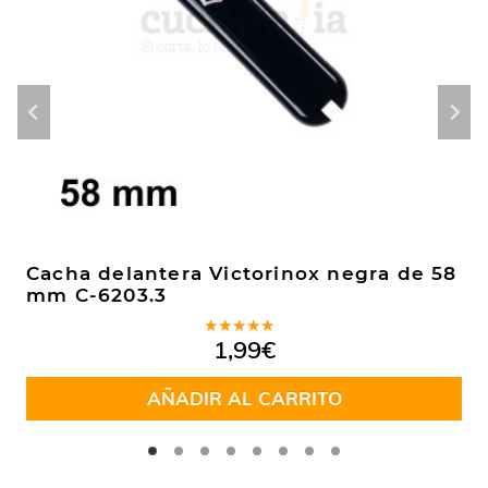
Cacha delantera Victorinox negra de 58
mm C-6203.3
Valorado
1,99
€
en
5.00
de
5
AÑADIR AL CARRITO