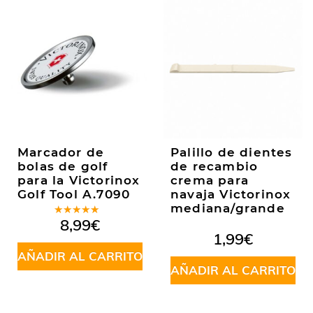
Marcador de
Palillo de dientes
bolas de golf
de recambio
para la Victorinox
crema para
Golf Tool A.7090
navaja Victorinox
mediana/grande
Valorado
8,99
€
en
5.00
de
1,99
€
5
AÑADIR AL CARRITO
AÑADIR AL CARRITO