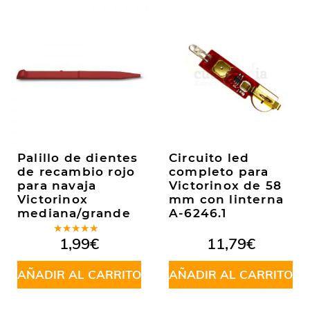
Palillo de dientes
Circuito led
de recambio rojo
completo para
para navaja
Victorinox de 58
Victorinox
mm con linterna
mediana/grande
A-6246.1
Valorado
1,99
€
11,79
€
en
5.00
de
5
AÑADIR AL CARRITO
AÑADIR AL CARRITO