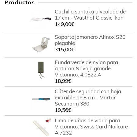
Productos
Cuchillo santoku alveolado de
17 cm - Wüsthof Classic Ikon
149,00
€
Soporte jamonero Afinox S20
plegable
315,00
€
Funda verde de nylon para
cinturón Navaja grande
Victorinox 4.0822.4
18,99
€
Cúter de seguridad con hoja
extraible de 8 cm - Martor
Secunorm 380
19,56
€
Lima de uñas de vidrio para
Victorinox Swiss Card Nailcare
A.7232