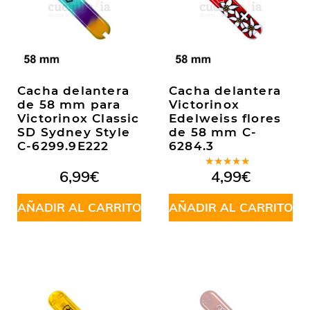
Cacha delantera
Cacha delantera
de 58 mm para
Victorinox
Victorinox Classic
Edelweiss flores
SD Sydney Style
de 58 mm C-
C-6299.9E222
6284.3
Valorado
6,99
€
4,99
€
en
5.00
de
5
AÑADIR AL CARRITO
AÑADIR AL CARRITO