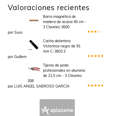
Valoraciones recientes
Barra magnética de
madera de acacia 40 cm -
3 Claveles 3600
por Suso
Valorado
en
3
Cacha delantera
de 5
Victorinox negro de 91
mm C-3603.3
por Guillem
Valorado
en
5
de 5
Tijeras de poda
profesionales en aluminio
de 21,5 cm - 3 Claveles
308
por LUIS ANGEL SABROSO GARCÍA
Valorado
en
5
de 5