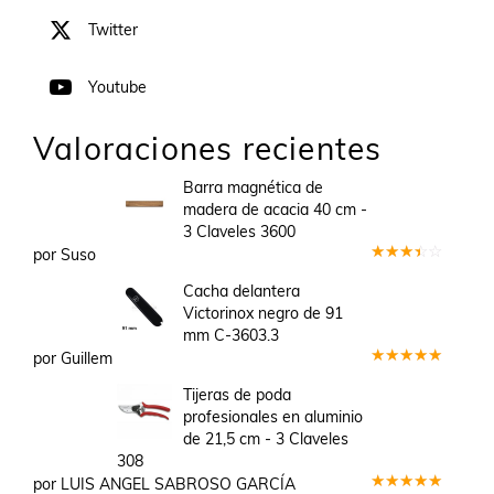
Twitter
Youtube
Valoraciones recientes
Barra magnética de
madera de acacia 40 cm -
3 Claveles 3600
por Suso
Valorado
en
3
Cacha delantera
de 5
Victorinox negro de 91
mm C-3603.3
por Guillem
Valorado
en
5
de 5
Tijeras de poda
profesionales en aluminio
de 21,5 cm - 3 Claveles
308
por LUIS ANGEL SABROSO GARCÍA