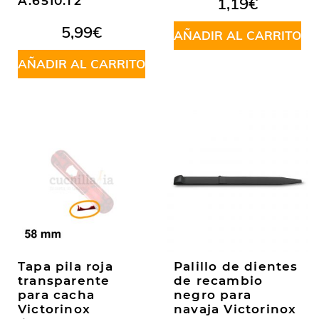
A.6510.T2
1,19
€
en
5.00
de
5
5,99
€
AÑADIR AL CARRITO
AÑADIR AL CARRITO
Tapa pila roja
Palillo de dientes
transparente
de recambio
para cacha
negro para
Victorinox
navaja Victorinox