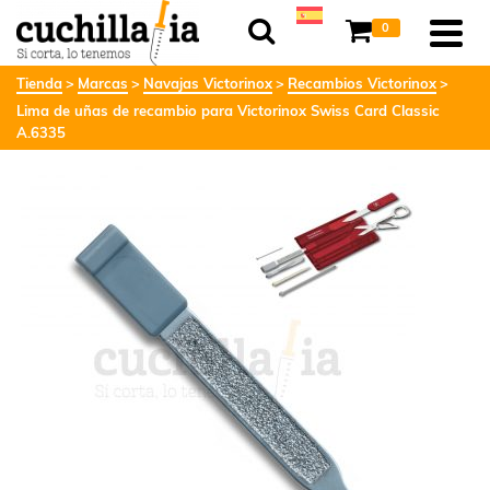
0
Tienda
Marcas
Navajas Victorinox
Recambios Victorinox
Lima de uñas de recambio para Victorinox Swiss Card Classic
A.6335