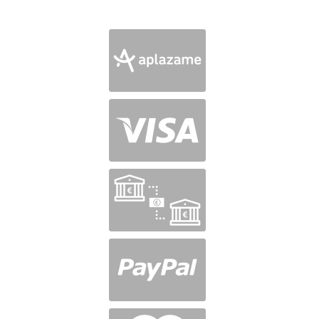
Valorado
en
5
de 5