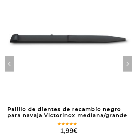
Palillo de dientes de recambio negro
para navaja Victorinox mediana/grande
Valorado
1,99
€
en
5.00
de