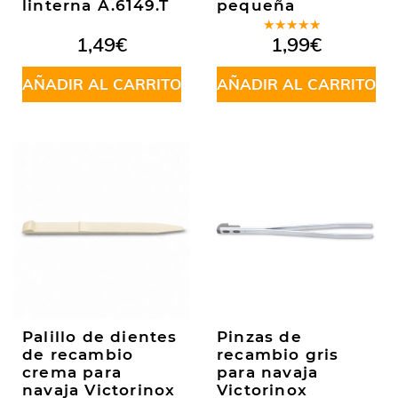
linterna A.6149.T
pequeña
Valorado
1,49
€
1,99
€
en
5.00
de
5
AÑADIR AL CARRITO
AÑADIR AL CARRITO
Palillo de dientes
Pinzas de
de recambio
recambio gris
crema para
para navaja
navaja Victorinox
Victorinox