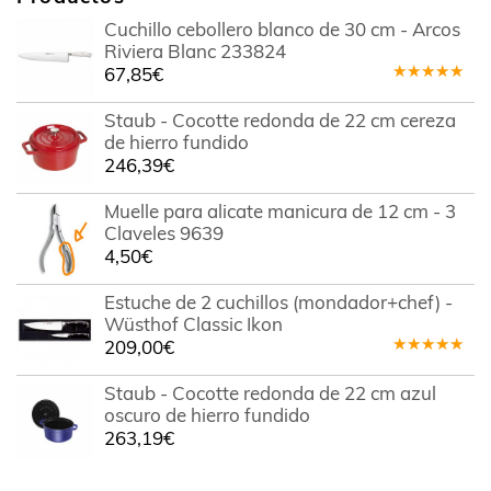
Cuchillo cebollero blanco de 30 cm - Arcos
Riviera Blanc 233824
67,85
€
Valorado
en
5.00
de
Staub - Cocotte redonda de 22 cm cereza
5
de hierro fundido
246,39
€
Muelle para alicate manicura de 12 cm - 3
Claveles 9639
4,50
€
Estuche de 2 cuchillos (mondador+chef) -
Wüsthof Classic Ikon
209,00
€
Valorado
en
5.00
de
Staub - Cocotte redonda de 22 cm azul
5
oscuro de hierro fundido
263,19
€