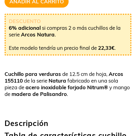
AÑADIR AL CARRITO
DESCUENTO
6% adicional
si compras 2 o más cuchillos de la
serie
Arcos Natura
.
Este modelo tendría un precio final de
22,33
€
.
Cuchillo para verduras
de 12.5 cm de hoja,
Arcos
155110
de la serie
Natura
fabricado en una sola
pieza de
acero inoxidable forjado Nitrum®
y mango
de
madera de Palisandro
.
Descripción
Tabla de características cuchillo