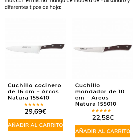
más con el mismo mango de madera de Palisandro y
diferentes tipos de hoja:
Cuchillo cocinero
Cuchillo
de 16 cm – Arcos
mondador de 10
Natura 155410
cm – Arcos
Natura 155010
Valorado
29,69
€
en
5.00
de
Valorado
22,58
€
5
en
5.00
de
AÑADIR AL CARRITO
5
AÑADIR AL CARRITO