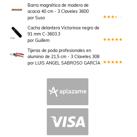
Barra magnética de madera de
acacia 40 cm - 3 Claveles 3600
por Suso
Valorado
en
3
Cacha delantera Victorinox negro de
de 5
91 mm C-3603.3
por Guillem
Valorado
en
5
de 5
Tijeras de poda profesionales en
aluminio de 21,5 cm - 3 Claveles 308
por LUIS ANGEL SABROSO GARCÍA
Valorado
en
5
de 5