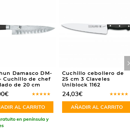
Shun Damasco DM-
Cuchillo cebollero de
– Cuchillo de chef
25 cm 3 Claveles
lado de 20 cm
Uniblock 1162
00
€
24,03
€
Valorado
Valorado
en
5.00
de
en
5.00
d
ADIR AL CARRITO
AÑADIR AL CARRITO
5
5
ratuito en península y
es