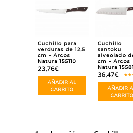
Cuchillo para
Cuchillo
verduras de 12,5
santoku
cm – Arcos
alveolado d
Natura 155110
cm – Arcos
Natura 1558
23,76
€
36,47
€
Valo
AÑADIR AL
en
5
AÑADIR A
5
CARRITO
CARRIT