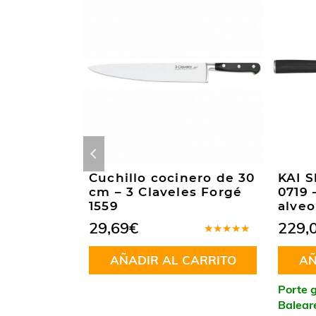
hef de 20
Cuchillo cocinero de 30
KAI 
blanco –
cm – 3 Claveles Forgé
0719 
ic Ikon
1559
alveo
29,69
€
229,
Valorado
en
5.00
de
Valorado
AÑADIR AL CARRITO
AÑ
5
en
ÁS
3.00
de 5
Porte g
península y
Balear