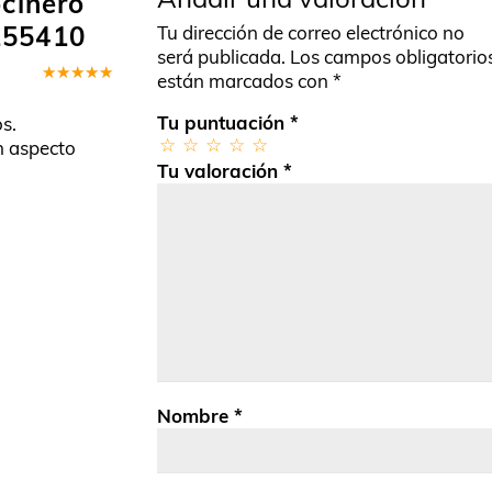
ocinero
155410
Tu dirección de correo electrónico no
será publicada.
Los campos obligatorio
están marcados con
*
Valorado
en
5
de 5
Tu puntuación
*
s.
n aspecto
Tu valoración
*
Nombre
*