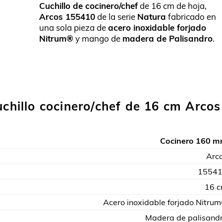
Cuchillo de cocinero/chef
de 16 cm de hoja,
5.00
sobre
Arcos 155410
de la serie
Natura
fabricado en
5 basado
una sola pieza de
acero inoxidable forjado
en
Nitrum®
y mango de
madera de Palisandro
.
puntuación
de cliente
uchillo cocinero/chef de 16 cm Arcos
Cocinero 160 
Arc
1554
16 
Acero inoxidable forjado Nitru
Madera de palisand