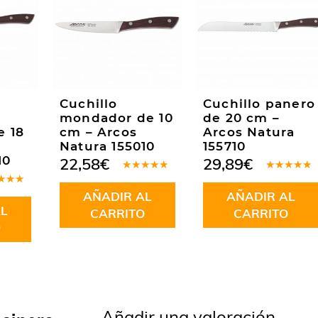
Cuchillo
Cuchillo panero
mondador de 10
de 20 cm –
e 18
cm – Arcos
Arcos Natura
Natura 155010
155710
10
22,58
€
29,89
€
Valorado
Valorado
en
5.00
de
en
5.00
de
rado
AÑADIR AL
AÑADIR AL
5
5
.00
de
L
CARRITO
CARRITO
O
Añadir una valoración