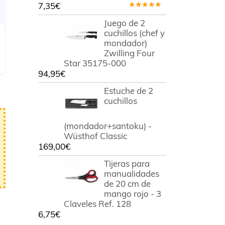
7,35
€
Valorado
en
5.00
de
Juego de 2
5
cuchillos (chef y
mondador)
Zwilling Four
Star 35175-000
94,95
€
Estuche de 2
cuchillos
(mondador+santoku) -
Wüsthof Classic
169,00
€
Tijeras para
manualidades
de 20 cm de
mango rojo - 3
Claveles Ref. 128
6,75
€