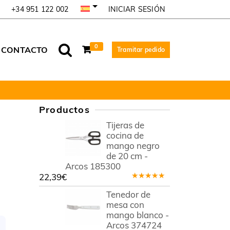
INICIAR SESIÓN
+34 951 122 002
0
CONTACTO
Tramitar pedido
Productos
Tijeras de
cocina de
mango negro
de 20 cm -
Arcos 185300
22,39
€
Valorado
en
5.00
de
Tenedor de
5
mesa con
mango blanco -
Arcos 374724