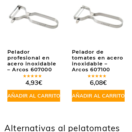
Pelador
Pelador de
profesional en
tomates en acero
acero inoxidable
inoxidable –
– Arcos 607000
Arcos 607100
Valorado
Valorado
4,93
€
6,08
€
en
5.00
de
en
5.00
de
5
5
AÑADIR AL CARRITO
AÑADIR AL CARRITO
Alternativas al pelatomates