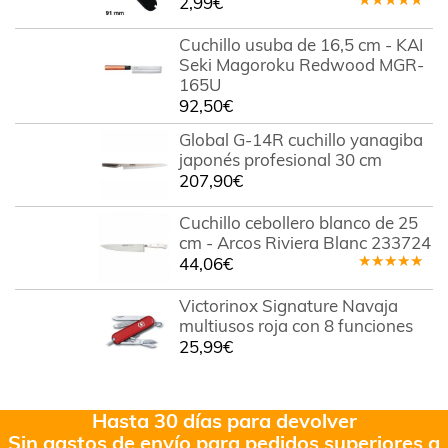
2,99
€
Valorado
en
5.00
de
Cuchillo usuba de 16,5 cm - KAI
5
Seki Magoroku Redwood MGR-
165U
92,50
€
Global G-14R cuchillo yanagiba
japonés profesional 30 cm
207,90
€
Cuchillo cebollero blanco de 25
cm - Arcos Riviera Blanc 233724
44,06
€
Valorado
en
4.67
Victorinox Signature Navaja
de 5
multiusos roja con 8 funciones
25,99
€
Hasta 30 días para devolver
Sin gastos de envío para pedidos superiores a