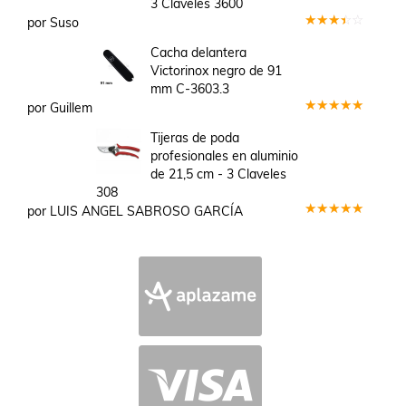
3 Claveles 3600
por Suso
Valorado
en
3
Cacha delantera
de 5
Victorinox negro de 91
mm C-3603.3
por Guillem
Valorado
en
5
de 5
Tijeras de poda
profesionales en aluminio
de 21,5 cm - 3 Claveles
308
por LUIS ANGEL SABROSO GARCÍA
Valorado
en
5
de 5