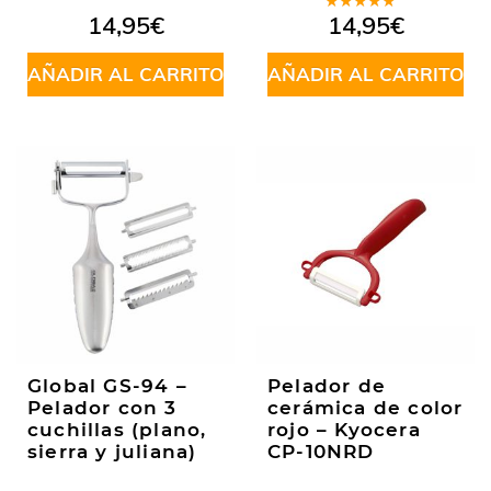
Valorado
14,95
€
14,95
€
en
5.00
de
5
AÑADIR AL CARRITO
AÑADIR AL CARRITO
Global GS-94 –
Pelador de
Pelador con 3
cerámica de color
cuchillas (plano,
rojo – Kyocera
sierra y juliana)
CP-10NRD