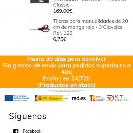
Classic
169,00
€
Tijeras para manualidades de 20
cm de mango rojo - 3 Claveles
Ref. 128
6,75
€
Hasta 30 días para devolver
Sin gastos de envío para pedidos superiores a
40€
Envíos en 24/72h
(Productos en stock)
Síguenos
Facebook