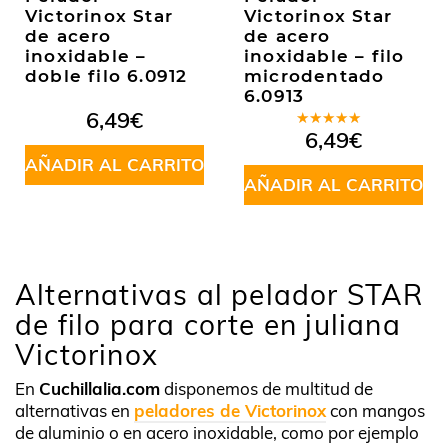
Victorinox Star
Victorinox Star
de acero
de acero
inoxidable –
inoxidable – filo
doble filo 6.0912
microdentado
6.0913
6,49
€
Valorado
6,49
€
en
5.00
de
AÑADIR AL CARRITO
5
AÑADIR AL CARRITO
Alternativas al pelador STAR
de filo para corte en juliana
Victorinox
En
Cuchillalia.com
disponemos de multitud de
alternativas en
peladores de Victorinox
con mangos
de aluminio o en acero inoxidable, como por ejemplo