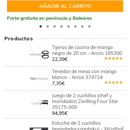
AÑADIR AL CARRITO
Porte gratuito en península y Baleares
Productos
Tijeras de cocina de mango
negro de 20 cm - Arcos 185300
22,39
€
Valorado
en
5.00
de
Tenedor de mesa con mango
5
blanco - Arcos 374724
7,35
€
Valorado
en
5.00
de
Juego de 2 cuchillos (chef y
5
mondador) Zwilling Four Star
35175-000
94,95
€
Estuche de 2 cuchillos
(mondador+santoku) - Wüsthof