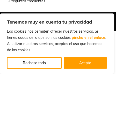
-Preguntas frecuentes
Quiénes Somos
Condiciones de Venta y Uso
Política de Privacidad
Tenemos muy en cuenta tu privacidad
© 2026 Cuchillalia.com
Las cookies nos permiten ofrecer nuestros servicios. Si
tienes dudas de lo que son las cookies
pincha en el enlace
.
Al utilizar nuestros servicios, aceptas el uso que hacemos
de las cookies.
Rechaza todo
Acepta
Español
English
(
Inglés
)
Português
(
Portugués, Portugal
)
Français
(
Francés
)
Deutsch
(
Alemán
)
Italiano
Русский
(
Ruso
)