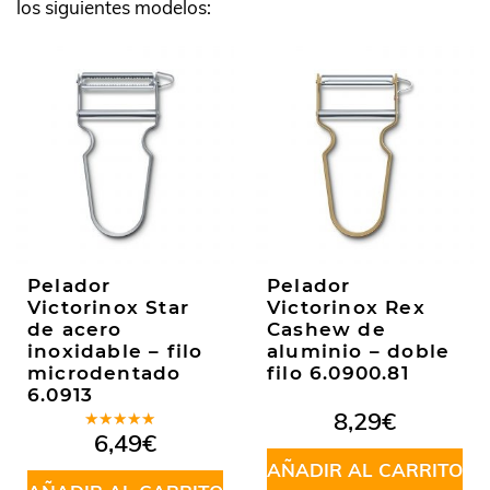
los siguientes modelos:
Pelador
Pelador
Victorinox Star
Victorinox Rex
de acero
Cashew de
inoxidable – filo
aluminio – doble
microdentado
filo 6.0900.81
6.0913
8,29
€
Valorado
6,49
€
en
5.00
de
5
AÑADIR AL CARRITO