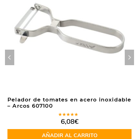
Pelador de tomates en acero inoxidable
– Arcos 607100
Valorado
6,08
€
en
5.00
de
5
AÑADIR AL CARRITO