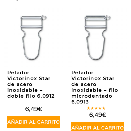
Pelador
Pelador
Victorinox Star
Victorinox Star
de acero
de acero
inoxidable –
inoxidable – filo
doble filo 6.0912
microdentado
6.0913
6,49
€
Valorado
6,49
€
en
5.00
de
AÑADIR AL CARRITO
5
AÑADIR AL CARRITO