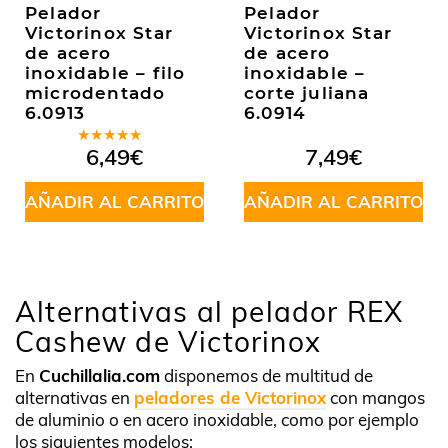
Pelador
Pelador
Victorinox Star
Victorinox Star
de acero
de acero
inoxidable – filo
inoxidable –
microdentado
corte juliana
6.0913
6.0914
Valorado
6,49
€
7,49
€
en
5.00
de
5
AÑADIR AL CARRITO
AÑADIR AL CARRITO
Alternativas al pelador REX
Cashew de Victorinox
En
Cuchillalia.com
disponemos de multitud de
alternativas en
peladores de Victorinox
con mangos
de aluminio o en acero inoxidable, como por ejemplo
los siguientes modelos: