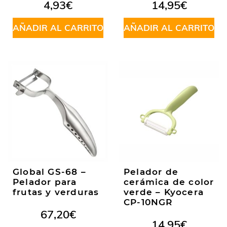
Valorado
4,93
€
14,95
€
en
5.00
de
5
AÑADIR AL CARRITO
AÑADIR AL CARRITO
Global GS-68 –
Pelador de
Pelador para
cerámica de color
frutas y verduras
verde – Kyocera
CP-10NGR
67,20
€
14,95
€