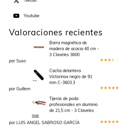
Twitter
Youtube
Valoraciones recientes
Barra magnética de
madera de acacia 40 cm -
3 Claveles 3600
por Suso
Valorado
en
3
Cacha delantera
de 5
Victorinox negro de 91
mm C-3603.3
por Guillem
Valorado
en
5
de 5
Tijeras de poda
profesionales en aluminio
de 21,5 cm - 3 Claveles
308
por LUIS ANGEL SABROSO GARCÍA
Valorado
en
5
de 5