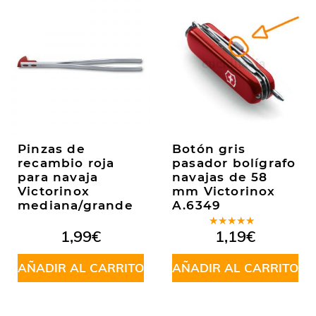
Pinzas de
Botón gris
recambio roja
pasador bolígrafo
para navaja
navajas de 58
Victorinox
mm Victorinox
mediana/grande
A.6349
Valorado
1,99
€
1,19
€
en
5.00
de
5
AÑADIR AL CARRITO
AÑADIR AL CARRITO