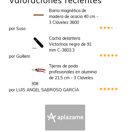
Valoraciones recientes
Barra magnética de
madera de acacia 40 cm -
3 Claveles 3600
por Suso
Valorado
en
3
Cacha delantera
de 5
Victorinox negro de 91
mm C-3603.3
por Guillem
Valorado
en
5
de 5
Tijeras de poda
profesionales en aluminio
de 21,5 cm - 3 Claveles
308
por LUIS ANGEL SABROSO GARCÍA
Valorado
en
5
de 5