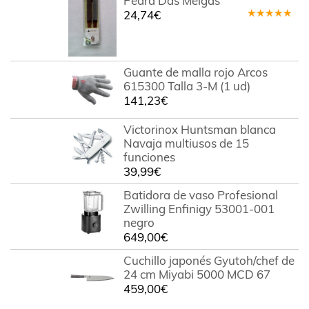
Pedra Das Meigas
24,74
€
Valorado
en
4.43
de 5
Guante de malla rojo Arcos
615300 Talla 3-M (1 ud)
141,23
€
Victorinox Huntsman blanca
Navaja multiusos de 15
funciones
39,99
€
Batidora de vaso Profesional
Zwilling Enfinigy 53001-001
negro
649,00
€
Cuchillo japonés Gyutoh/chef de
24 cm Miyabi 5000 MCD 67
459,00
€