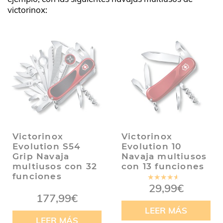
victorinox:
Victorinox
Victorinox
Evolution S54
Evolution 10
Grip Navaja
Navaja multiusos
multiusos con 32
con 13 funciones
funciones
Valorado
29,99
€
en
4.00
177,99
€
de 5
LEER MÁS
LEER MÁS