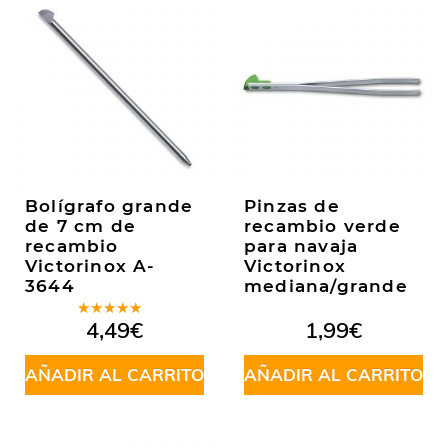
Bolígrafo grande
Pinzas de
de 7 cm de
recambio verde
recambio
para navaja
Victorinox A-
Victorinox
3644
mediana/grande
Valorado
4,49
€
1,99
€
en
5.00
de
5
AÑADIR AL CARRITO
AÑADIR AL CARRITO