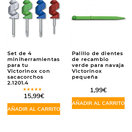
Set de 4
Palillo de dientes
miniherramientas
de recambio
para tu
verde para navaja
Victorinox con
Victorinox
sacacorchos
pequeña
2.1201.4
1,99
€
Valorado
15,99
€
en
5.00
de
5
AÑADIR AL CARRITO
AÑADIR AL CARRITO