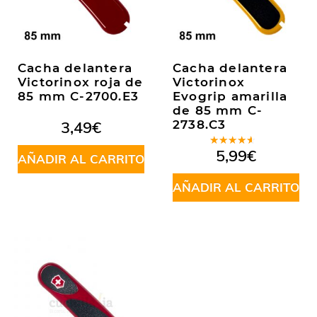
Cacha delantera
Cacha delantera
Victorinox roja de
Victorinox
85 mm C-2700.E3
Evogrip amarilla
de 85 mm C-
3,49
€
2738.C3
Valorado
5,99
€
AÑADIR AL CARRITO
en
4.00
de 5
AÑADIR AL CARRITO