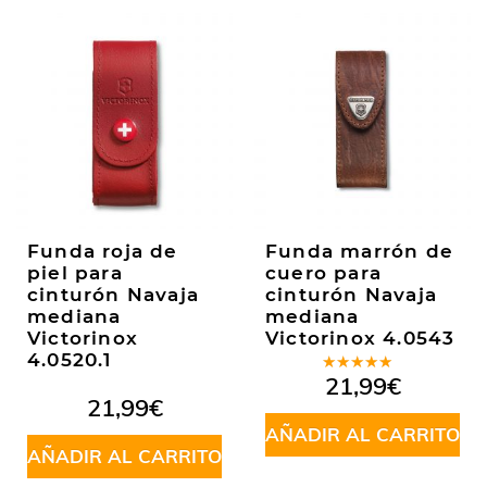
Funda roja de
Funda marrón de
piel para
cuero para
cinturón Navaja
cinturón Navaja
mediana
mediana
Victorinox
Victorinox 4.0543
4.0520.1
Valorado
21,99
€
en
4.50
21,99
€
de 5
AÑADIR AL CARRITO
AÑADIR AL CARRITO