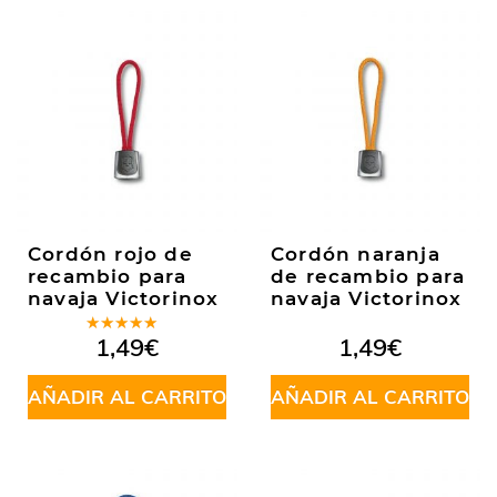
Cordón rojo de
Cordón naranja
recambio para
de recambio para
navaja Victorinox
navaja Victorinox
Valorado
1,49
€
1,49
€
en
5.00
de
5
AÑADIR AL CARRITO
AÑADIR AL CARRITO