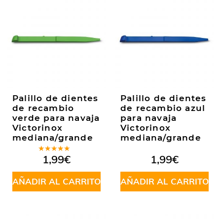
Palillo de dientes
Palillo de dientes
de recambio
de recambio azul
verde para navaja
para navaja
Victorinox
Victorinox
mediana/grande
mediana/grande
Valorado
1,99
€
1,99
€
en
5.00
de
5
AÑADIR AL CARRITO
AÑADIR AL CARRITO