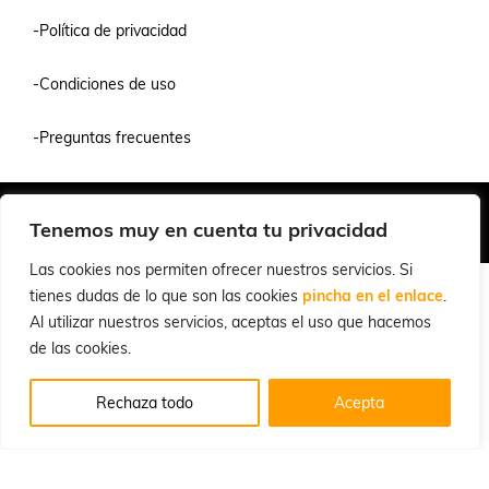
-Política de privacidad
-Condiciones de uso
-Preguntas frecuentes
Quiénes Somos
Condiciones de Venta y Uso
Política de Privacidad
Tenemos muy en cuenta tu privacidad
© 2026 Cuchillalia.com
Las cookies nos permiten ofrecer nuestros servicios. Si
tienes dudas de lo que son las cookies
pincha en el enlace
.
Al utilizar nuestros servicios, aceptas el uso que hacemos
de las cookies.
Rechaza todo
Acepta
Inglés
Español
English
(
)