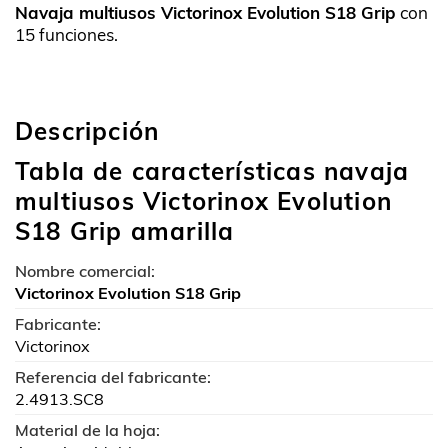
Navaja multiusos Victorinox Evolution S18 Grip
con
5.00
sobre
15 funciones.
5 basado
en
puntuación
Descripción
de cliente
Tabla de características navaja
multiusos Victorinox Evolution
S18 Grip amarilla
Nombre comercial:
Victorinox Evolution S18 Grip
Fabricante:
Victorinox
Referencia del fabricante:
2.4913.SC8
Material de la hoja: