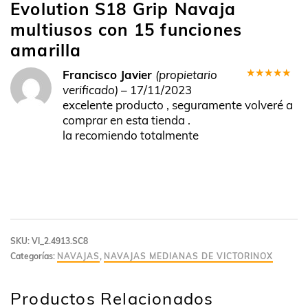
Evolution S18 Grip Navaja
multiusos con 15 funciones
amarilla
Francisco Javier
(propietario
Valorado
verificado)
–
17/11/2023
en
5
de 5
excelente producto , seguramente volveré a
comprar en esta tienda .
la recomiendo totalmente
SKU:
VI_2.4913.SC8
Categorías:
NAVAJAS
,
NAVAJAS MEDIANAS DE VICTORINOX
Productos Relacionados