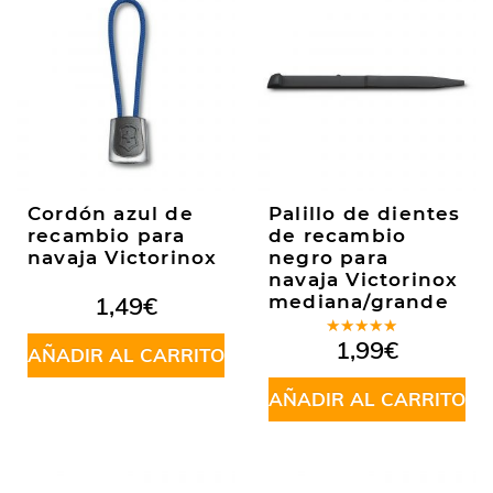
Cordón azul de
Palillo de dientes
recambio para
de recambio
navaja Victorinox
negro para
navaja Victorinox
1,49
€
mediana/grande
Valorado
1,99
€
AÑADIR AL CARRITO
en
5.00
de
5
AÑADIR AL CARRITO