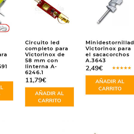
Circuito led
Minidestornilla
completo para
Victorinox para
ara
Victorinox de
el sacacorchos
58 mm con
A.3643
591
linterna A-
2,49
€
6246.1
Valorado
en
5.00
de
11,79
€
AÑADIR AL
5
L
CARRITO
AÑADIR AL
O
CARRITO