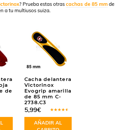
ictorinox
? Prueba estas otras
cachas de 85 mm
de
én a tu multiusos suiza.
tera
Cacha delantera
oja
Victorinox
e de
Evogrip amarilla
de 85 mm C-
2738.C3
5,99
€
Valorado
en
4.00
L
AÑADIR AL
de 5
O
CARRITO