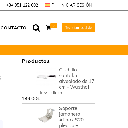
INICIAR SESIÓN
+34 951 122 002
0
CONTACTO
Tramitar pedido
Productos
Cuchillo
santoku
3
alveolado de 17
cm - Wüsthof
Classic Ikon
149,00
€
Soporte
jamonero
Afinox S20
plegable