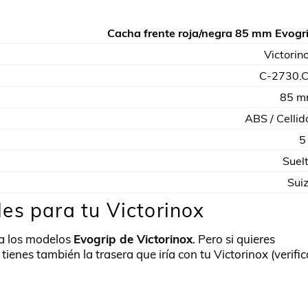
Cacha frente roja/negra 85 mm Evogr
Victorin
C-2730.
85 
ABS / Cellid
5
Suel
Sui
es para tu Victorinox
a los modelos
Evogrip de Victorinox
. Pero si quieres
ienes también la trasera que iría con tu Victorinox (verific