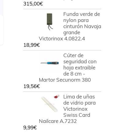
315,00
€
Funda verde de
nylon para
cinturón Navaja
grande
Victorinox 4.0822.4
18,99
€
Cúter de
seguridad con
hoja extraible
de 8 cm -
Martor Secunorm 380
19,56
€
Lima de uñas
de vidrio para
Victorinox
Swiss Card
Nailcare A.7232
9,99
€