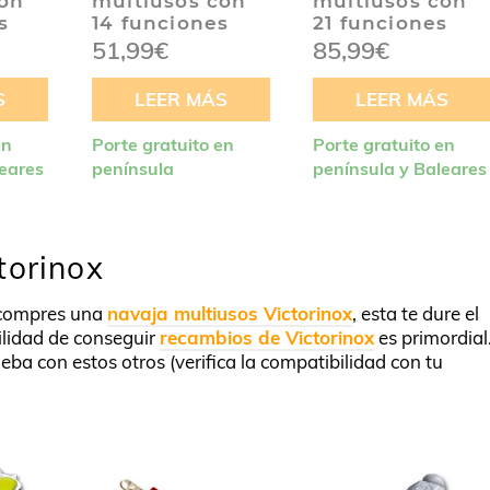
con
multiusos con
multiusos con
s
14 funciones
21 funciones
51,99
€
85,99
€
S
LEER MÁS
LEER MÁS
en
Porte gratuito en
Porte gratuito en
leares
península
península y Baleares
torinox
compres una
navaja multiusos Victorinox
, esta te dure el
ilidad de conseguir
recambios de Victorinox
es primordial
eba con estos otros (verifica la compatibilidad con tu