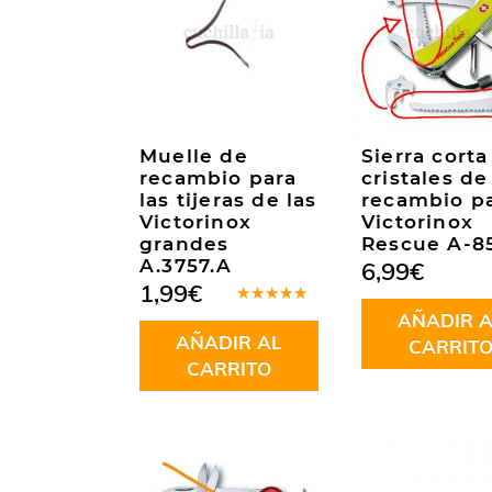
Muelle de
Sierra corta
recambio para
cristales de
las tijeras de las
recambio p
Victorinox
Victorinox
grandes
Rescue A-8
A.3757.A
6,99
€
1,99
€
Valorado
AÑADIR A
en
5.00
de
AÑADIR AL
5
CARRIT
CARRITO