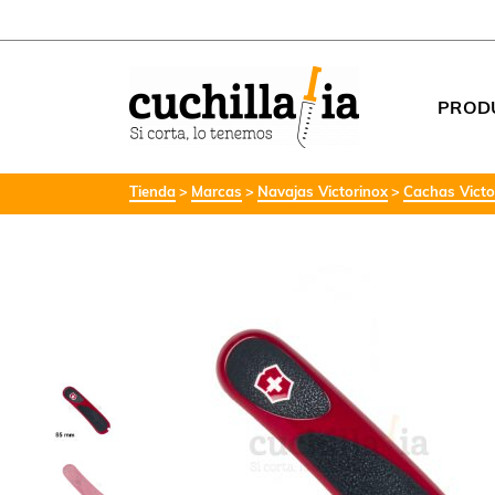
PROD
Tienda
Marcas
Navajas Victorinox
Cachas Victo