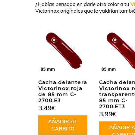
¿Habías pensado en darle otro color a tu
V
Victorinox originales que le valdrían tambi
Cacha delantera
Cacha delan
Victorinox roja
Victorinox r
de 85 mm C-
transparent
2700.E3
85 mm C-
2700.ET3
3,49
€
3,99
€
AÑADIR AL
AÑADIR A
CARRITO
CARRIT