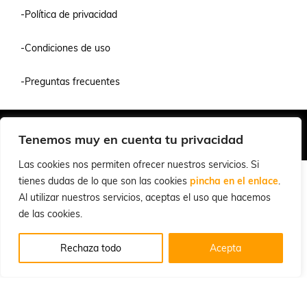
-Política de privacidad
-Condiciones de uso
-Preguntas frecuentes
Quiénes Somos
Condiciones de Venta y Uso
Política de Privacidad
Tenemos muy en cuenta tu privacidad
© 2026 Cuchillalia.com
Las cookies nos permiten ofrecer nuestros servicios. Si
tienes dudas de lo que son las cookies
pincha en el enlace
.
Al utilizar nuestros servicios, aceptas el uso que hacemos
de las cookies.
Rechaza todo
Acepta
Inglés
Español
English
(
)