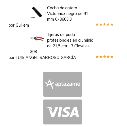
Valorado
en
3
Cacha delantera
de 5
Victorinox negro de 91
mm C-3603.3
por Guillem
Valorado
en
5
de 5
Tijeras de poda
profesionales en aluminio
de 21,5 cm - 3 Claveles
308
por LUIS ANGEL SABROSO GARCÍA
Valorado
en
5
de 5