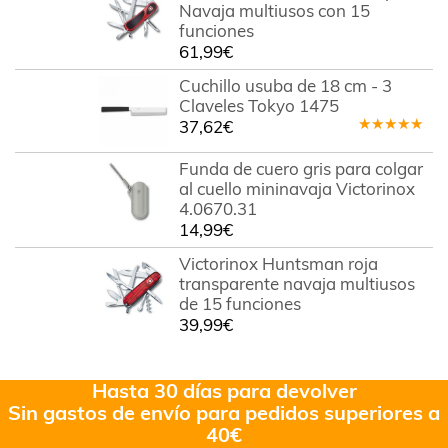
Navaja multiusos con 15
funciones
61,99
€
Cuchillo usuba de 18 cm - 3
Claveles Tokyo 1475
37,62
€
Valorado
en
5.00
de
Funda de cuero gris para colgar
5
al cuello mininavaja Victorinox
4.0670.31
14,99
€
Victorinox Huntsman roja
transparente navaja multiusos
de 15 funciones
39,99
€
Hasta 30 días para devolver
Sin gastos de envío para pedidos superiores a
40€