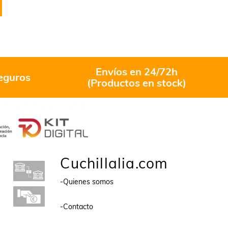
AÑADIR AL CARRITO
AÑADIR AL C
Envíos en 24/72h
eguros
(Productos en stock)
Cuchillalia.com
-Quienes somos
-Contacto