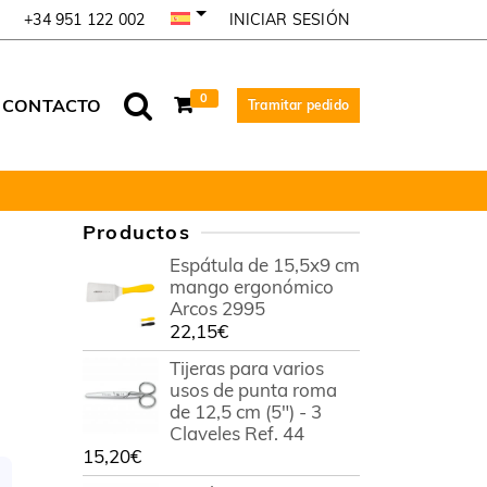
INICIAR SESIÓN
+34 951 122 002
0
CONTACTO
Tramitar pedido
Productos
Espátula de 15,5x9 cm
mango ergonómico
Arcos 2995
22,15
€
Tijeras para varios
usos de punta roma
de 12,5 cm (5") - 3
Claveles Ref. 44
15,20
€