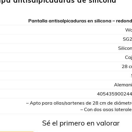
apa antisalpicaduras de silicona
Pantalla antisalpicaduras en silicona – redon
Wo
SG
Silico
Ca
28 
Aleman
40543590024
– Apto para ollas/sartenes de 28 cm de diámetr
– Con dos asas laterale
Sé el primero en valorar