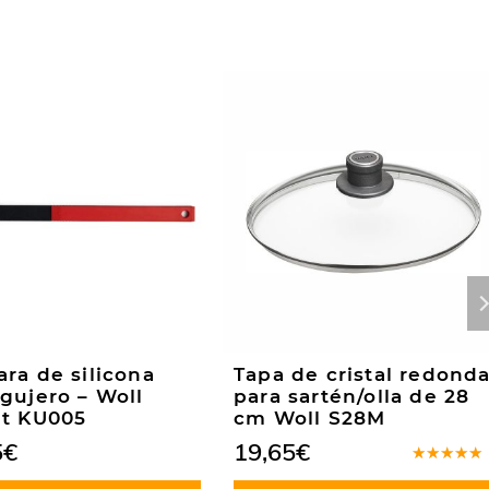
ra de silicona
Tapa de cristal redond
gujero – Woll
para sartén/olla de 28
it KU005
cm Woll S28M
5
€
19,65
€
Valorado
en
5.00
d