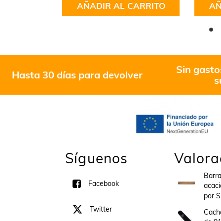
CARRITO
AÑADIR AL CARRITO
AÑ
5
Sin gasto
Hasta 30 días para devolver
s
Síguenos
Valora
Barr
Facebook
acaci
por 
Twitter
Cacha