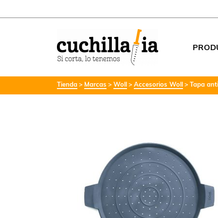
PROD
Tienda
Marcas
Woll
Accesorios Woll
Tapa ant