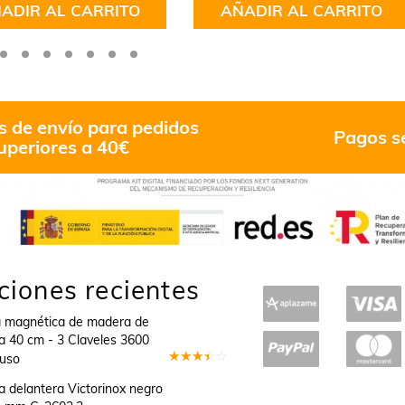
ADIR AL CARRITO
AÑADIR AL CARRITO
5
s de envío para pedidos
Pagos s
uperiores a 40€
ciones recientes
a magnética de madera de
a 40 cm - 3 Claveles 3600
Suso
Valorado
en
3
 delantera Victorinox negro
de 5