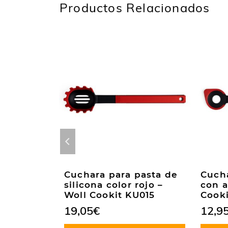
Productos Relacionados
de de
Cuchara para pasta de
Cucha
l Cookit
silicona color rojo –
con a
Woll Cookit KU015
Cook
19,05
€
12,9
Valorado
en
5.00
de