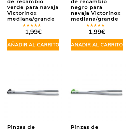
de recambio
de recambio
verde para navaja
negro para
Victorinox
navaja Victorinox
mediana/grande
mediana/grande
Valorado
Valorado
1,99
€
1,99
€
en
5.00
de
en
5.00
de
5
5
AÑADIR AL CARRITO
AÑADIR AL CARRITO
Pinzas de
Pinzas de