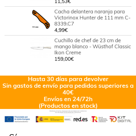
11,53
€
Cacha delantera naranja para
Victorinox Hunter de 111 mm C-
8339.C7
4,99
€
Cuchillo de chef de 23 cm de
mango blanco - Wüsthof Classic
Ikon Creme
159,00
€
Hasta 30 días para devolver
Sin gastos de envío para pedidos superiores a
40€
Envíos en 24/72h
(Productos en stock)