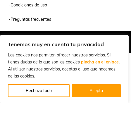
-Condiciones de uso
-Preguntas frecuentes
Quiénes Somos
Condiciones de Venta y Uso
Política de Privacidad
Tenemos muy en cuenta tu privacidad
© 2026 Cuchillalia.com
Las cookies nos permiten ofrecer nuestros servicios. Si
tienes dudas de lo que son las cookies
pincha en el enlace
.
Al utilizar nuestros servicios, aceptas el uso que hacemos
de las cookies.
Rechaza todo
Acepta
Inglés
Español
English
(
)
Portugués, Portugal
Português
(
)
Francés
Alemán
Français
Deutsch
(
)
(
)