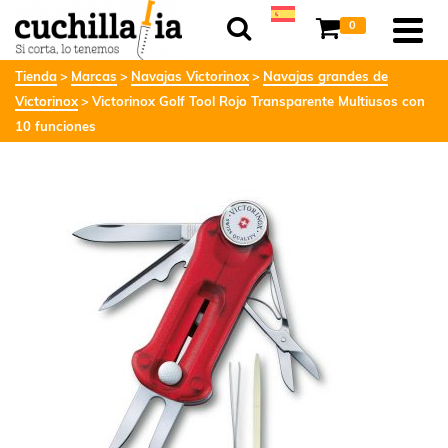
0
Tienda
Marcas
Navajas Victorinox
Navajas grandes de
Victorinox
Victorinox Golf Tool Rojo Transparente Multiusos con
10 funciones