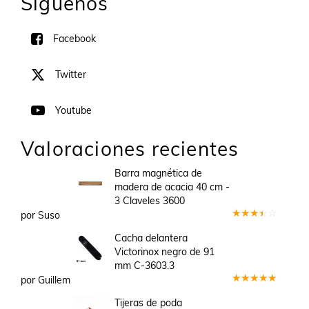
Síguenos
Facebook
Twitter
Youtube
Valoraciones recientes
Barra magnética de
madera de acacia 40 cm -
3 Claveles 3600
por Suso
Valorado
en
3
Cacha delantera
de 5
Victorinox negro de 91
mm C-3603.3
por Guillem
Valorado
en
5
de 5
Tijeras de poda