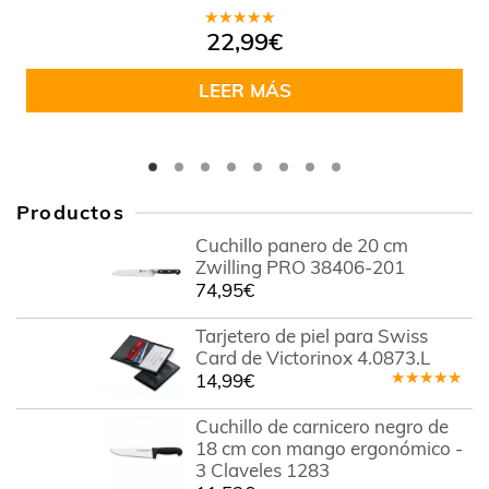
Valorado
22,99
€
en
4.50
de 5
LEER MÁS
Productos
Cuchillo panero de 20 cm
Zwilling PRO 38406-201
74,95
€
Tarjetero de piel para Swiss
Card de Victorinox 4.0873.L
14,99
€
Valorado
en
5.00
de
Cuchillo de carnicero negro de
5
18 cm con mango ergonómico -
3 Claveles 1283