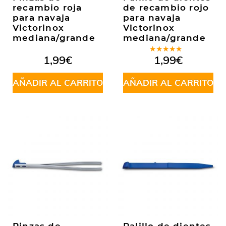
recambio roja
de recambio rojo
para navaja
para navaja
Victorinox
Victorinox
mediana/grande
mediana/grande
Valorado
1,99
€
1,99
€
en
5.00
de
5
AÑADIR AL CARRITO
AÑADIR AL CARRITO