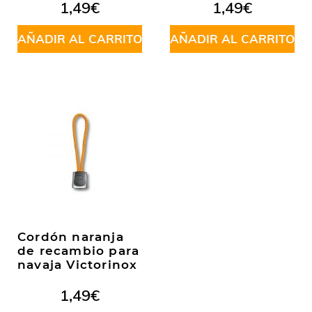
Valorado
1,49
€
1,49
€
en
5.00
de
5
AÑADIR AL CARRITO
AÑADIR AL CARRITO
Cordón naranja
de recambio para
navaja Victorinox
1,49
€