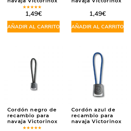
navaja Victorinox
navaja Victorinox
Valorado
1,49
€
1,49
€
en
5.00
de
5
AÑADIR AL CARRITO
AÑADIR AL CARRITO
Cordón negro de
Cordón azul de
recambio para
recambio para
navaja Victorinox
navaja Victorinox