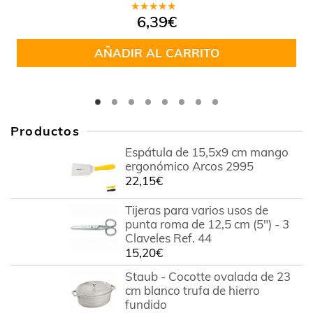
Valorado
6,39
€
en
5.00
de
5
AÑADIR AL CARRITO
Productos
Espátula de 15,5x9 cm mango
ergonómico Arcos 2995
22,15
€
Tijeras para varios usos de
punta roma de 12,5 cm (5") - 3
Claveles Ref. 44
15,20
€
Staub - Cocotte ovalada de 23
cm blanco trufa de hierro
fundido