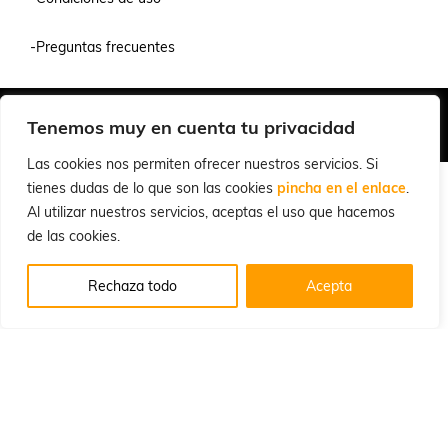
-Preguntas frecuentes
Quiénes Somos
Condiciones de Venta y Uso
Política de Privacidad
Tenemos muy en cuenta tu privacidad
© 2026 Cuchillalia.com
Las cookies nos permiten ofrecer nuestros servicios. Si
tienes dudas de lo que son las cookies
pincha en el enlace
.
Al utilizar nuestros servicios, aceptas el uso que hacemos
de las cookies.
Rechaza todo
Acepta
Español
English
(
Inglés
)
Português
(
Portugués, Portugal
)
Français
(
Francés
)
Deutsch
(
Alemán
)
Italiano
Русский
(
Ruso
)