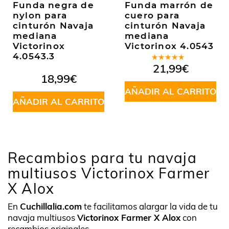
Funda negra de
Funda marrón de
nylon para
cuero para
cinturón Navaja
cinturón Navaja
mediana
mediana
Victorinox
Victorinox 4.0543
4.0543.3
Valorado
21,99
€
en
4.50
18,99
€
de 5
AÑADIR AL CARRITO
AÑADIR AL CARRITO
Recambios para tu navaja
multiusos Victorinox Farmer
X Alox
En
Cuchillalia.com
te facilitamos alargar la vida de tu
navaja multiusos
Victorinox Farmer X Alox
con
recambios originales.