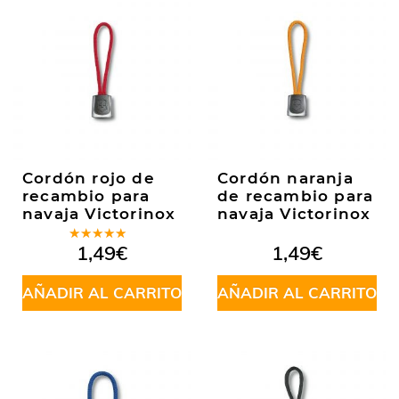
Cordón rojo de
Cordón naranja
recambio para
de recambio para
navaja Victorinox
navaja Victorinox
Valorado
1,49
€
1,49
€
en
5.00
de
5
AÑADIR AL CARRITO
AÑADIR AL CARRITO