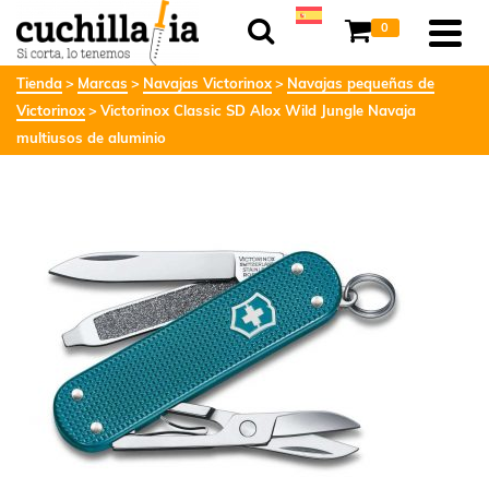
0
Tienda
Marcas
Navajas Victorinox
Navajas pequeñas de
Victorinox
Victorinox Classic SD Alox Wild Jungle Navaja
multiusos de aluminio