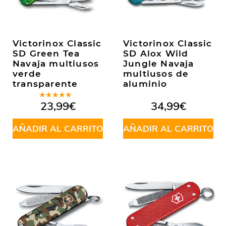
Victorinox Classic
Victorinox Classic
SD Green Tea
SD Alox Wild
Navaja multiusos
Jungle Navaja
verde
multiusos de
transparente
aluminio
Valorado
23,99
€
34,99
€
en
5.00
de
5
AÑADIR AL CARRITO
AÑADIR AL CARRITO