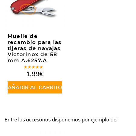
Muelle de
recambio para las
tijeras de navajas
Victorinox de 58
mm A.6257.A
Valorado
1,99
€
en
5.00
de
5
AÑADIR AL CARRITO
Entre los accesorios disponemos por ejemplo de: