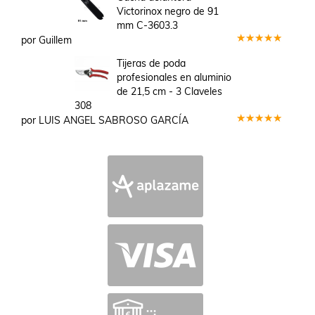
de 5
Victorinox negro de 91
mm C-3603.3
por Guillem
Valorado
en
5
de 5
Tijeras de poda
profesionales en aluminio
de 21,5 cm - 3 Claveles
308
por LUIS ANGEL SABROSO GARCÍA
Valorado
en
5
de 5