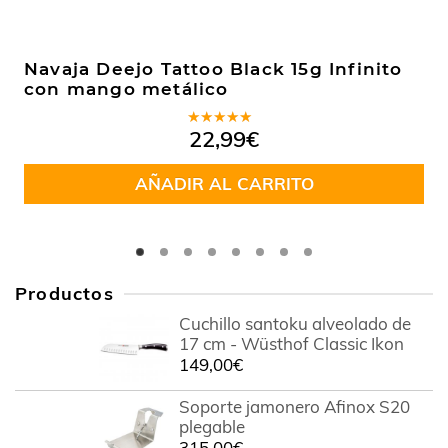
Navaja Deejo Tattoo Black 15g Infinito
con mango metálico
Valorado
22,99
€
en
5.00
de
5
AÑADIR AL CARRITO
Productos
Cuchillo santoku alveolado de
17 cm - Wüsthof Classic Ikon
149,00
€
Soporte jamonero Afinox S20
plegable
315,00
€