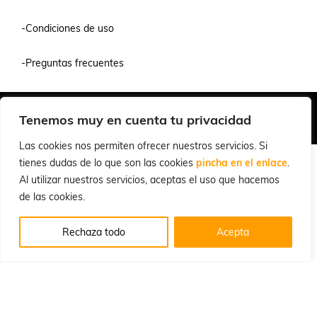
-Condiciones de uso
-Preguntas frecuentes
Quiénes Somos
Condiciones de Venta y Uso
Política de Privacidad
Tenemos muy en cuenta tu privacidad
© 2026 Cuchillalia.com
Las cookies nos permiten ofrecer nuestros servicios. Si
tienes dudas de lo que son las cookies
pincha en el enlace
.
Al utilizar nuestros servicios, aceptas el uso que hacemos
de las cookies.
Rechaza todo
Acepta
Español
English
(
Inglés
)
Português
(
Portugués, Portugal
)