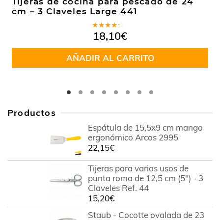
Tijeras de cocina para pescado de 24
cm – 3 Claveles Large 441
Valorado
18,10
€
en
3.75
de 5
AÑADIR AL CARRITO
Productos
Espátula de 15,5x9 cm mango
ergonómico Arcos 2995
22,15
€
Tijeras para varios usos de
punta roma de 12,5 cm (5") - 3
Claveles Ref. 44
15,20
€
Staub - Cocotte ovalada de 23