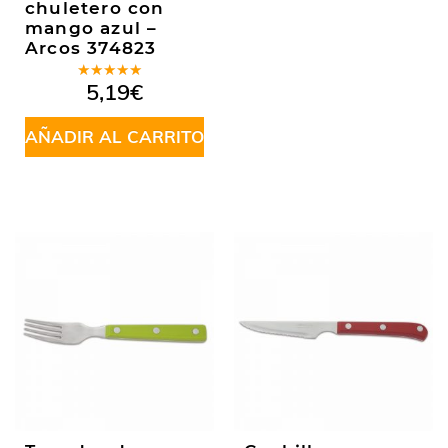
chuletero con
mango azul –
Arcos 374823
Valorado
5,19
€
en
5.00
de
5
AÑADIR AL CARRITO