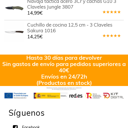
Navaja táctica acero 3Cr y cachas G10 3
Claveles Jungle 3807
14,99
€
Valorado
en
5.00
de
Cuchillo de cocina 12,5 cm - 3 Claveles
5
Sakura 1016
14,25
€
Valorado
en
5.00
de
5
Hasta 30 días para devolver
Sin gastos de envío para pedidos superiores a
40€
Envíos en 24/72h
(Productos en stock)
Síguenos
Facebook