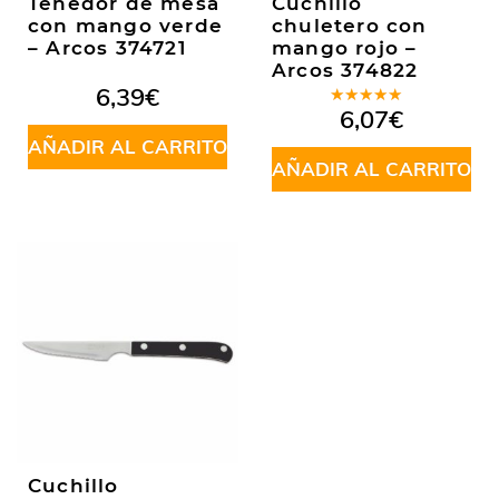
Tenedor de mesa
Cuchillo
con mango verde
chuletero con
– Arcos 374721
mango rojo –
Arcos 374822
6,39
€
Valorado
6,07
€
en
5.00
de
AÑADIR AL CARRITO
5
AÑADIR AL CARRITO
Cuchillo