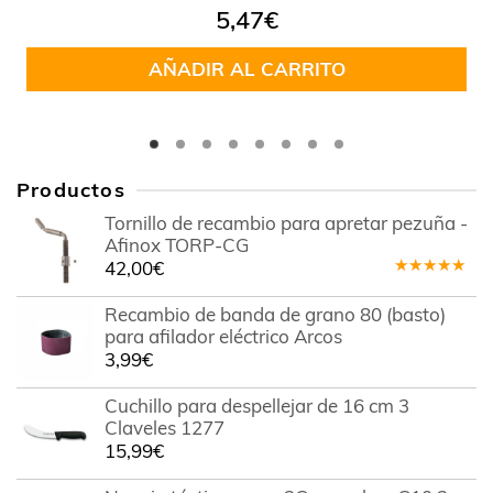
5,47
€
AÑADIR AL CARRITO
Productos
Tornillo de recambio para apretar pezuña -
Afinox TORP-CG
42,00
€
Valorado
en
5.00
de
Recambio de banda de grano 80 (basto)
5
para afilador eléctrico Arcos
3,99
€
Cuchillo para despellejar de 16 cm 3
Claveles 1277
15,99
€