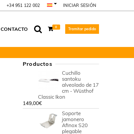
INICIAR SESIÓN
+34 951 122 002
0
CONTACTO
Tramitar pedido
Productos
Cuchillo
santoku
alveolado de 17
cm - Wüsthof
Classic Ikon
149,00
€
Soporte
jamonero
Afinox S20
plegable