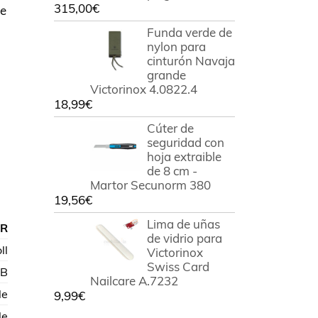
315,00
€
te
Funda verde de
nylon para
cinturón Navaja
grande
Victorinox 4.0822.4
18,99
€
Cúter de
seguridad con
hoja extraible
de 8 cm -
Martor Secunorm 380
19,56
€
Lima de uñas
XR
de vidrio para
ll
Victorinox
Swiss Card
IB
Nailcare A.7232
le
9,99
€
le