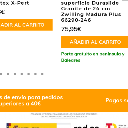
tex X-Pert
superficie Duraslide
Granite de 24 cm
6
€
Zwilling Madura Plus
66290-246
ADIR AL CARRITO
75,95
€
AÑADIR AL CARRITO
Porte gratuito en península y
Baleares
s de envío para pedidos
Pagos s
uperiores a 40€