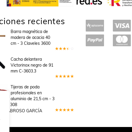
ciones recientes
Barra magnética de
madera de acacia 40
cm - 3 Claveles 3600
Valorado
en
3
Cacha delantera
de 5
Victorinox negro de 91
mm C-3603.3
Valorado
en
5
de 5
Tijeras de poda
profesionales en
aluminio de 21,5 cm - 3
veles 308
GEL SABROSO GARCÍA
Valorado
.
en
5
de 5