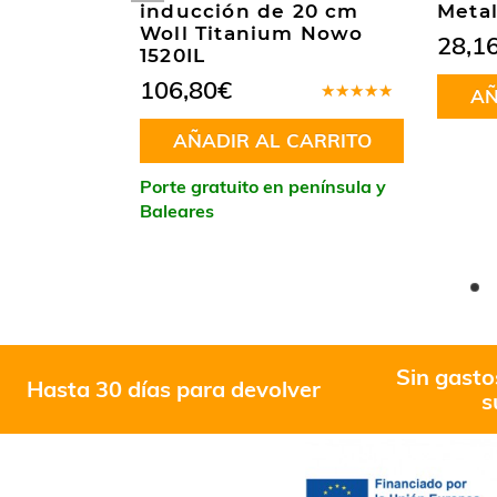
a
inducción de 20 cm
Metal
 28 cm
Woll Titanium Nowo
28,1
1520IL
– Woll
106,80
€
AÑ
1728DPI
Valorado
en
4.75
AÑADIR AL CARRITO
de 5
ÁS
Porte gratuito en península y
Baleares
península y
Sin gasto
Hasta 30 días para devolver
s