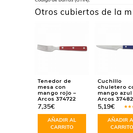
Otros cubiertos de la m
Tenedor de
Cuchillo
mesa con
chuletero c
mango rojo –
mango azul
Arcos 374722
Arcos 3748
7,35
€
5,19
€
Valo
en
5
AÑADIR AL
AÑADIR A
5
CARRITO
CARRIT