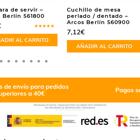
ra de servir –
Cuchillo de mesa
 Berlín 561800
perlado / dentado –
Arcos Berlín 560900
€
7,12
€
Valorado
en
5.00
de
ADIR AL CARRITO
5
AÑADIR AL CARRITO
s de envío para pedidos
Pagos s
uperiores a 40€