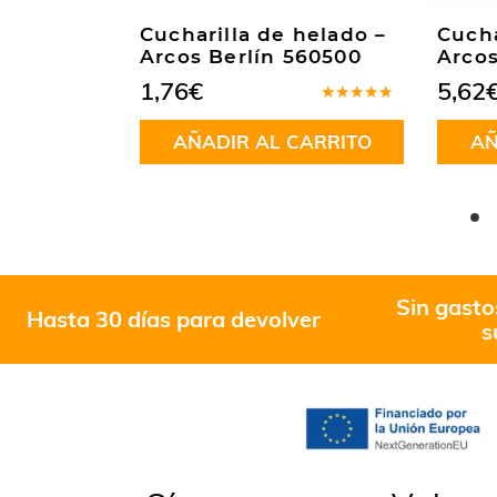
ka –
Cucharilla de helado –
Cucha
 570100
Arcos Berlín 560500
Arcos
1,76
€
5,62
Valorado
Valorado
en
5.00
de
en
5.00
de
CARRITO
AÑADIR AL CARRITO
AÑ
5
5
Sin gasto
Hasta 30 días para devolver
s