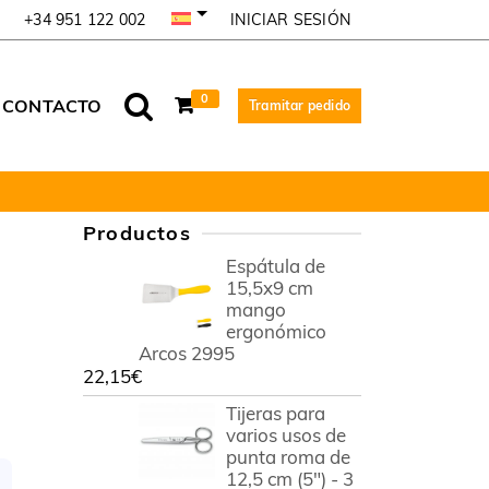
INICIAR SESIÓN
+34 951 122 002
0
CONTACTO
Tramitar pedido
Productos
Espátula de
15,5x9 cm
mango
ergonómico
Arcos 2995
22,15
€
Tijeras para
varios usos de
punta roma de
12,5 cm (5") - 3