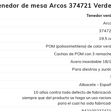
Tenedor de mesa Arcos 374721 Verd
Tenedor ver
Arc
3747
19,5 
POM (polioximetileno) de color ver
Cachas de POM con 3 remach
Acero inoxidable 18/
Para diestros y zurd
Albacete – Espa
10 años contra todo defecto de fabricació
siempre que del producto se haga un uso racion
para el cual ha sido fabricad
84210023747