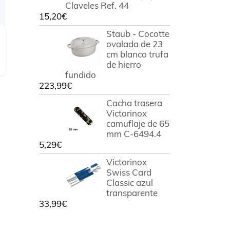
Claveles Ref. 44
15,20
€
Staub - Cocotte
ovalada de 23
cm blanco trufa
de hierro
fundido
223,99
€
Cacha trasera
Victorinox
camuflaje de 65
mm C-6494.4
5,29
€
Victorinox
Swiss Card
Classic azul
transparente
33,99
€