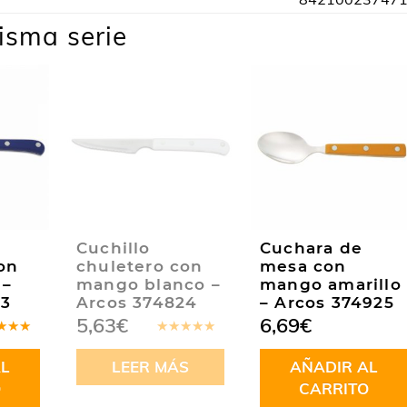
isma serie
Cuchillo
Cuchara de
on
chuletero con
mesa con
 –
mango blanco –
mango amarillo
23
Arcos 374824
– Arcos 374925
5,63
€
6,69
€
rado
Valorado
.00
de
en
5.00
de
L
LEER MÁS
AÑADIR AL
5
O
CARRITO