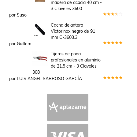
madera de acacia 40 cm -
3 Claveles 3600
por Suso
Valorado
en
3
Cacha delantera
de 5
Victorinox negro de 91
mm C-3603.3
por Guillem
Valorado
en
5
de 5
Tijeras de poda
profesionales en aluminio
de 21,5 cm - 3 Claveles
308
por LUIS ANGEL SABROSO GARCÍA
Valorado
en
5
de 5