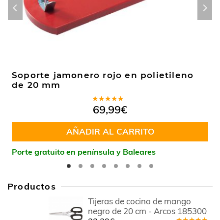
Soporte jamonero rojo en polietileno
de 20 mm
Valorado
69,99
€
en
5.00
de
5
AÑADIR AL CARRITO
Porte gratuito en península y Baleares
Productos
Tijeras de cocina de mango
negro de 20 cm - Arcos 185300