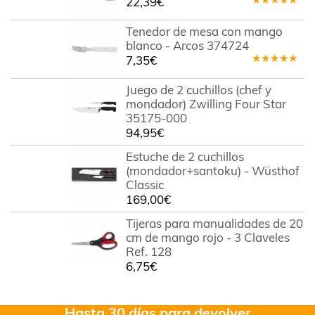
22,39
€
Valorado
en
5.00
de
Tenedor de mesa con mango
5
blanco - Arcos 374724
7,35
€
Valorado
en
5.00
de
Juego de 2 cuchillos (chef y
5
mondador) Zwilling Four Star
35175-000
94,95
€
Estuche de 2 cuchillos
(mondador+santoku) - Wüsthof
Classic
169,00
€
Tijeras para manualidades de 20
cm de mango rojo - 3 Claveles
Ref. 128
6,75
€
Hasta 30 días para devolver