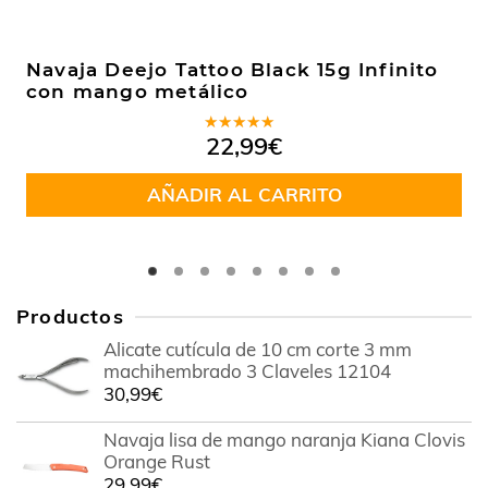
Navaja Deejo Tattoo Black 15g Infinito
con mango metálico
Valorado
22,99
€
en
5.00
de
5
AÑADIR AL CARRITO
Productos
Alicate cutícula de 10 cm corte 3 mm
machihembrado 3 Claveles 12104
30,99
€
Navaja lisa de mango naranja Kiana Clovis
Orange Rust
29,99
€