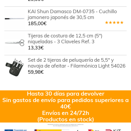
KAI Shun Damasco DM-0735 - Cuchillo
jamonero japonés de 30,5 cm
185,00
€
Valorado
en
5.00
de
Tijeras de costura de 12,5 cm (5")
5
niqueladas - 3 Claveles Ref. 3
13,33
€
Set de 2 tijeras de peluquería de 5,5" y
navaja de afeitar - Filarmónica Light 54026
59,98
€
Hasta 30 días para devolver
Sin gastos de envío para pedidos superiores a
40€
Envíos en 24/72h
(Productos en stock)