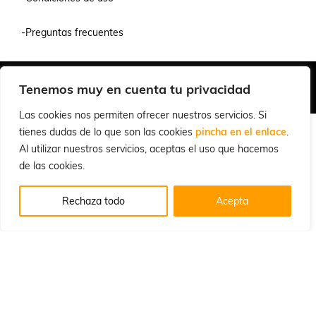
-Preguntas frecuentes
Quiénes Somos
Condiciones de Venta y Uso
Política de Privacidad
Tenemos muy en cuenta tu privacidad
© 2026 Cuchillalia.com
Las cookies nos permiten ofrecer nuestros servicios. Si
tienes dudas de lo que son las cookies
pincha en el enlace
.
Al utilizar nuestros servicios, aceptas el uso que hacemos
de las cookies.
Rechaza todo
Acepta
Español
English
(
Inglés
)
Português
(
Portugués, Portugal
)
Français
(
Francés
)
Deutsch
(
Alemán
)
Italiano
Русский
(
Ruso
)