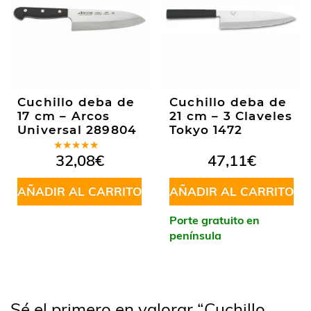
Cuchillo deba de
Cuchillo deba de
17 cm – Arcos
21 cm – 3 Claveles
Universal 289804
Tokyo 1472
Valorado
32,08
€
47,11
€
en
4.50
de 5
AÑADIR AL CARRITO
AÑADIR AL CARRITO
Porte gratuito en
península
Sé el primero en valorar “Cuchillo