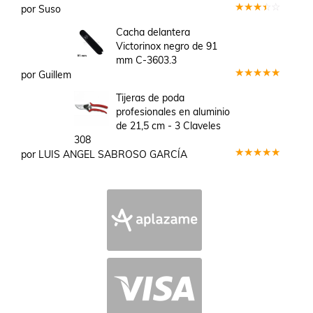
por Suso
Valorado
en
3
Cacha delantera
de 5
Victorinox negro de 91
mm C-3603.3
por Guillem
Valorado
en
5
de 5
Tijeras de poda
profesionales en aluminio
de 21,5 cm - 3 Claveles
308
por LUIS ANGEL SABROSO GARCÍA
Valorado
en
5
de 5