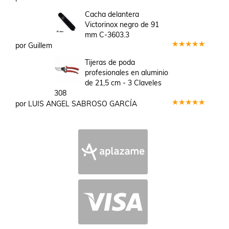
Valorado
en
3
Cacha delantera
de 5
Victorinox negro de 91
mm C-3603.3
por Guillem
Valorado
en
5
de 5
Tijeras de poda
profesionales en aluminio
de 21,5 cm - 3 Claveles
308
por LUIS ANGEL SABROSO GARCÍA
Valorado
en
5
de 5