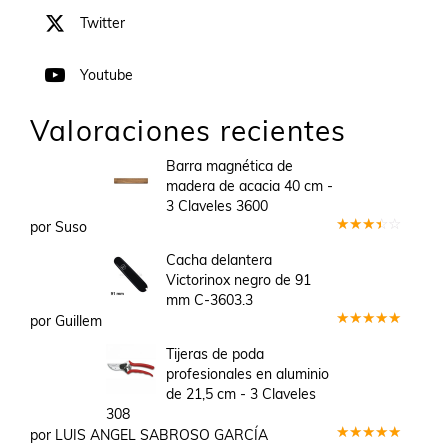
Twitter
Youtube
Valoraciones recientes
Barra magnética de
madera de acacia 40 cm -
3 Claveles 3600
por Suso
Valorado
en
3
Cacha delantera
de 5
Victorinox negro de 91
mm C-3603.3
por Guillem
Valorado
en
5
de 5
Tijeras de poda
profesionales en aluminio
de 21,5 cm - 3 Claveles
308
por LUIS ANGEL SABROSO GARCÍA
Valorado