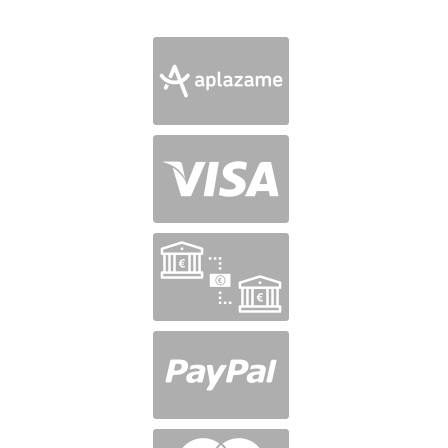
en
5
de 5