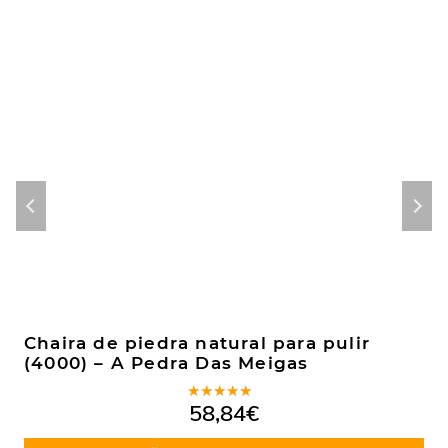
Chaira de piedra natural para pulir
(4000) – A Pedra Das Meigas
Valorado
58,84
€
en
4.50
de 5