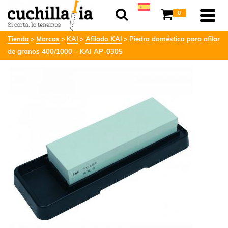
0
Tienda
Marcas
KAI
Afilado KAI
Piedra doméstica para afilar
de granos 400/1000 – KAI AP-0305