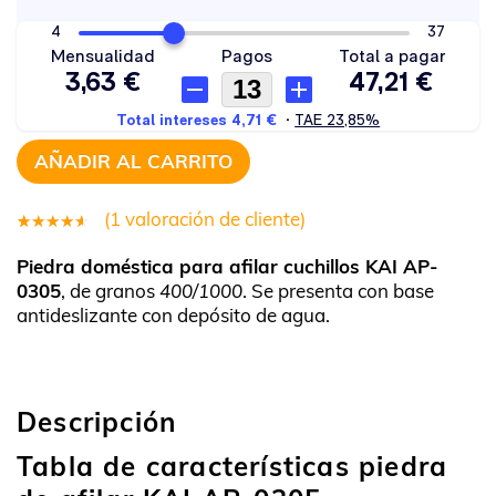
AÑADIR AL CARRITO
(
1
valoración de cliente)
Valorado
1
Piedra doméstica para afilar cuchillos KAI AP-
4.00
0305
, de granos
400/1000
. Se presenta con base
sobre 5
antideslizante con depósito de agua.
basado
en
puntuación
Descripción
de
cliente
Tabla de características piedra