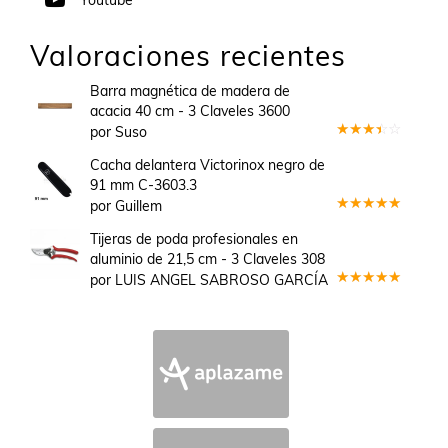
Valoraciones recientes
Barra magnética de madera de
acacia 40 cm - 3 Claveles 3600
por Suso
Valorado
en
3
Cacha delantera Victorinox negro de
de 5
91 mm C-3603.3
por Guillem
Valorado
en
5
de 5
Tijeras de poda profesionales en
aluminio de 21,5 cm - 3 Claveles 308
por LUIS ANGEL SABROSO GARCÍA
Valorado
en
5
de 5