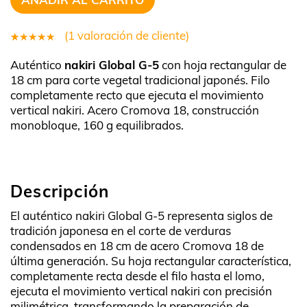
(
1
valoración de cliente)
1
Valorado
Auténtico
nakiri Global G-5
con hoja rectangular de
5.00
sobre
18 cm para corte vegetal tradicional japonés. Filo
5 basado
completamente recto que ejecuta el movimiento
en
vertical nakiri. Acero Cromova 18, construcción
puntuación
monobloque, 160 g equilibrados.
de cliente
Descripción
El auténtico nakiri Global G-5 representa siglos de
tradición japonesa en el corte de verduras
condensados en 18 cm de acero Cromova 18 de
última generación. Su hoja rectangular característica,
completamente recta desde el filo hasta el lomo,
ejecuta el movimiento vertical nakiri con precisión
milimétrica, transformando la preparación de