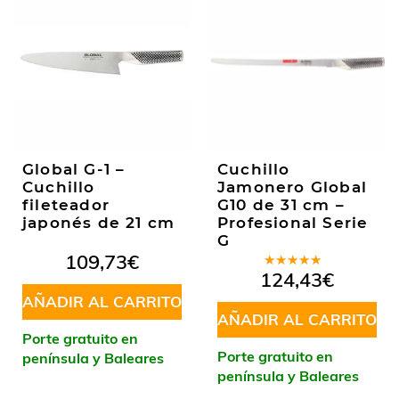
Global G-1 –
Cuchillo
Cuchillo
Jamonero Global
fileteador
G10 de 31 cm –
japonés de 21 cm
Profesional Serie
G
109,73
€
Valorado
124,43
€
en
5.00
de
AÑADIR AL CARRITO
5
AÑADIR AL CARRITO
Porte gratuito en
Porte gratuito en
península y Baleares
península y Baleares