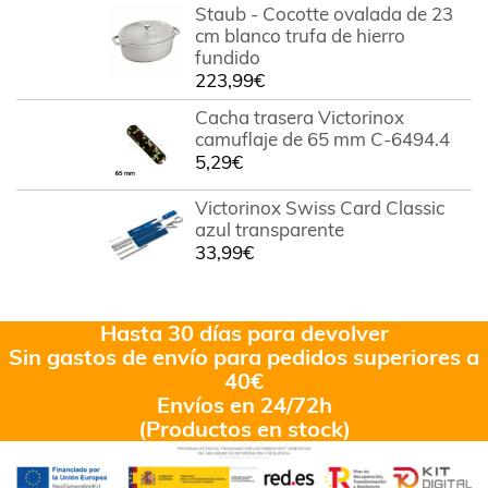
Staub - Cocotte ovalada de 23
cm blanco trufa de hierro
fundido
223,99
€
Cacha trasera Victorinox
camuflaje de 65 mm C-6494.4
5,29
€
Victorinox Swiss Card Classic
azul transparente
33,99
€
Hasta 30 días para devolver
Sin gastos de envío para pedidos superiores a
40€
Envíos en 24/72h
(Productos en stock)