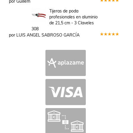
por Guillem
Valorado
en
5
de 5
Tijeras de poda
profesionales en aluminio
de 21,5 cm - 3 Claveles
308
por LUIS ANGEL SABROSO GARCÍA
Valorado
en
5
de 5