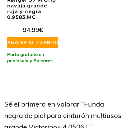
Ranger 57 M Grip
navaja grande
roja y negra
0.9583.MC
94,99
€
AÑADIR AL CARRITO
Porte gratuito en
península y Baleares
Sé el primero en valorar “Funda
negra de piel para cinturón multiusos
grande Victorinox 4.0506.L”