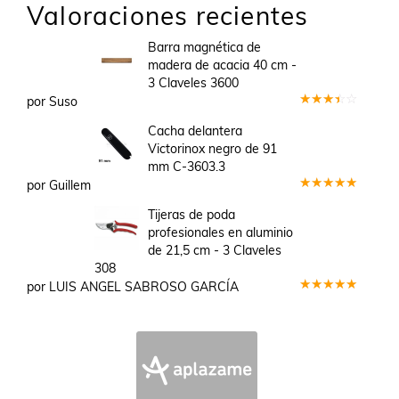
Valoraciones recientes
Barra magnética de
madera de acacia 40 cm -
3 Claveles 3600
por Suso
Valorado
en
3
Cacha delantera
de 5
Victorinox negro de 91
mm C-3603.3
por Guillem
Valorado
en
5
de 5
Tijeras de poda
profesionales en aluminio
de 21,5 cm - 3 Claveles
308
por LUIS ANGEL SABROSO GARCÍA
Valorado
en
5
de 5