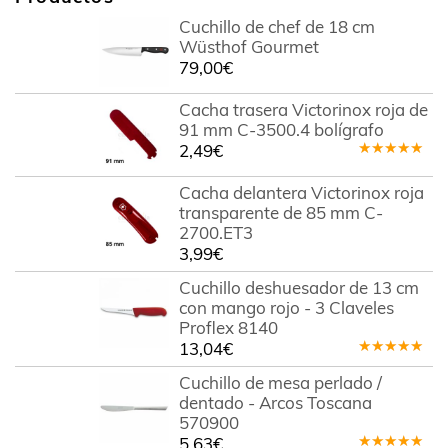
Cuchillo de chef de 18 cm
Wüsthof Gourmet
79,00
€
Cacha trasera Victorinox roja de
91 mm C-3500.4 bolígrafo
2,49
€
Valorado
en
5.00
de
Cacha delantera Victorinox roja
5
transparente de 85 mm C-
2700.ET3
3,99
€
Cuchillo deshuesador de 13 cm
con mango rojo - 3 Claveles
Proflex 8140
13,04
€
Valorado
en
5.00
de
Cuchillo de mesa perlado /
5
dentado - Arcos Toscana
570900
5,63
€