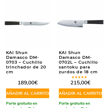
KAI Shun
KAI Shun
Damasco DM-
Damasco DM-
0703 – Cuchillo
0702L – Cuchillo
trinchador de 20
santoku para
cm
zurdos de 18 cm
Valorado
189,00
€
215,00
€
en
5.00
de
5
AÑADIR AL CARRITO
AÑADIR AL CARRITO
Porte gratuito en
Porte gratuito en