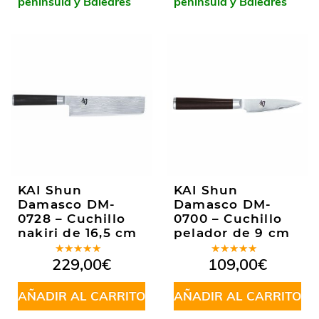
península y Baleares
península y Baleares
KAI Shun
KAI Shun
Damasco DM-
Damasco DM-
0728 – Cuchillo
0700 – Cuchillo
nakiri de 16,5 cm
pelador de 9 cm
Valorado
Valorado
229,00
€
109,00
€
en
5.00
de
en
5.00
de
5
5
AÑADIR AL CARRITO
AÑADIR AL CARRITO