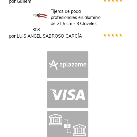
por Guillem
Valorado
en
5
de 5
Tijeras de poda
profesionales en aluminio
de 21,5 cm - 3 Claveles
308
por LUIS ANGEL SABROSO GARCÍA
Valorado
en
5
de 5