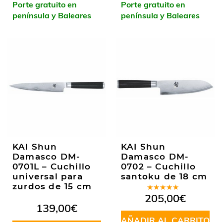
Porte gratuito en
Porte gratuito en
península y Baleares
península y Baleares
KAI Shun
KAI Shun
Damasco DM-
Damasco DM-
0701L – Cuchillo
0702 – Cuchillo
universal para
santoku de 18 cm
zurdos de 15 cm
Valorado
205,00
€
en
5.00
de
139,00
€
5
AÑADIR AL CARRITO