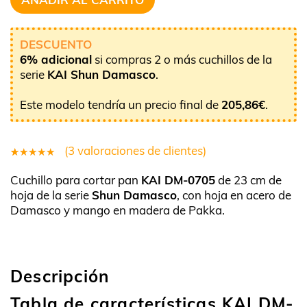
DESCUENTO
6% adicional
si compras 2 o más cuchillos de la
serie
KAI Shun Damasco
.
Este modelo tendría un precio final de
205,86
€
.
(
3
valoraciones de clientes)
3
Valorado
Cuchillo para cortar pan
KAI DM-0705
de 23 cm de
5.00
sobre
hoja de la serie
Shun Damasco
, con hoja en acero de
5 basado
Damasco y mango en madera de Pakka.
en
puntuaciones
de clientes
Descripción
Tabla de características KAI DM-