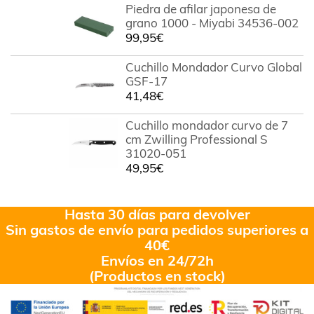
Piedra de afilar japonesa de
grano 1000 - Miyabi 34536-002
99,95
€
Cuchillo Mondador Curvo Global
GSF-17
41,48
€
Cuchillo mondador curvo de 7
cm Zwilling Professional S
31020-051
49,95
€
Hasta 30 días para devolver
Sin gastos de envío para pedidos superiores a
40€
Envíos en 24/72h
(Productos en stock)