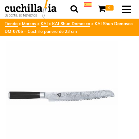
0
Tienda
Marcas
KAI
KAI Shun Damasco
KAI Shun Damasco
DM-0705 – Cuchillo panero de 23 cm