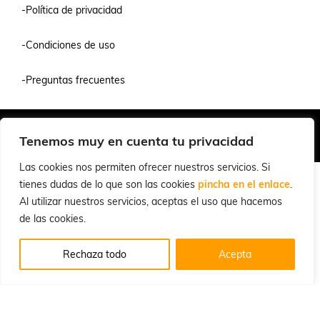
-Política de privacidad
-Condiciones de uso
-Preguntas frecuentes
Quiénes Somos
Condiciones de Venta y Uso
Política de Privacidad
Tenemos muy en cuenta tu privacidad
© 2026 Cuchillalia.com
Las cookies nos permiten ofrecer nuestros servicios. Si
tienes dudas de lo que son las cookies
pincha en el enlace
.
Al utilizar nuestros servicios, aceptas el uso que hacemos
de las cookies.
Rechaza todo
Acepta
Inglés
Español
English
(
)